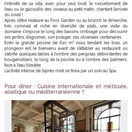
l’intimité de sa villa, avec pour seul bruit, le ruissellement de
l’eau ou le gazouillis des oiseaux au petit matin, chantant l’arrivée
du soleil !
Après s’être restauré au Pool Garden ou au brunch le dimanche,
très convivial et riche en diversité de plats, une visite du
domaine s’impose le long des bassins ombragé pour découvrir
ses jardins d’agrumes, son potager, ses oliveraies centenaires.
Enfin la grande piscine de 610 m² nous tendant les bras, un
plongeon est le bienvenu avant de s’attabler au restaurant où
s’abrite quelques tables à l’ombre des pergolas débordantes de
bougainvilliers, le long de la piscine ou à l’ombre des palmiers,
face à l’eau bleutée.
L’activité intense de l’après-midi se finira par un soin au Spa.
Pour dîner : Cuisine internationale et métissée,
asiatique ou méditerranéenne ?