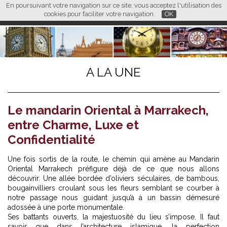
En poursuivant votre navigation sur ce site, vous acceptez l'utilisation des
L M
FR
EN
CN
cookies pour faciliter votre navigation.
OK
A LA UNE
Le mandarin Oriental à Marrakech,
entre Charme, Luxe et
Confidentialité
Une fois sortis de la route, le chemin qui amène au Mandarin
Oriental Marrakech préfigure déjà de ce que nous allons
découvrir. Une allée bordée d’oliviers séculaires, de bambous,
bougainvilliers croulant sous les fleurs semblant se courber à
notre passage nous guidant jusqu’à à un bassin démesuré
adossée à une porte monumentale.
Ses battants ouverts, la majestuosité du lieu s’impose. Il faut
savoir que dans l’architecture islamique, la perfection