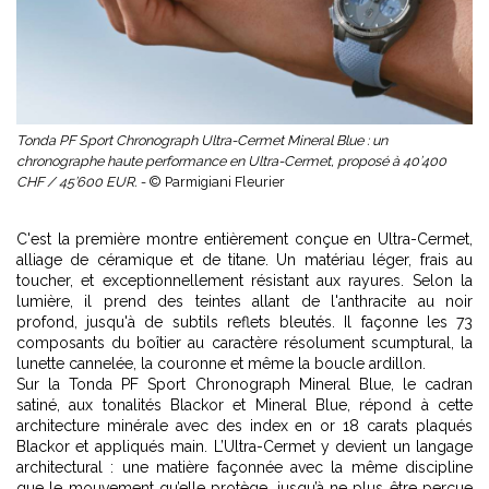
Tonda PF Sport Chronograph Ultra-Cermet Mineral Blue : un
chronographe haute performance en Ultra-Cermet, proposé à 40’400
CHF / 45’600 EUR. -
© Parmigiani Fleurier
C'est la première montre entièrement conçue en Ultra-Cermet,
alliage de céramique et de titane. Un matériau léger, frais au
toucher, et exceptionnellement résistant aux rayures. Selon la
lumière, il prend des teintes allant de l'anthracite au noir
profond, jusqu'à de subtils reflets bleutés. Il façonne les 73
composants du boîtier au caractère résolument scumptural, la
lunette cannelée, la couronne et même la boucle ardillon.
Sur la Tonda PF Sport Chronograph Mineral Blue, le cadran
satiné, aux tonalités Blackor et Mineral Blue, répond à cette
architecture minérale avec des index en or 18 carats plaqués
Blackor et appliqués main. L’Ultra-Cermet y devient un langage
architectural : une matière façonnée avec la même discipline
que le mouvement qu’elle protège, jusqu’à ne plus être perçue