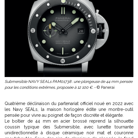
Submersible NAVY SEALs PAM01738 : une plongeuse de 44 mm pensée
pour les conditions extrêmes, proposée à 12 100 €. -
© Panerai
Quatrième déclinaison du partenariat officiel noué en 2022 avec
les Navy SEALs, la maison horlogère édite une montre-outil
pensée pour vivre au poignet de façon discrète et élégante.
Le boîtier de 44 mm en acier brossé reprend la silhouette
coussin typique des Submersible, avec lunette tournante
unidirectionnelle à disque céramique noir mat et couronne