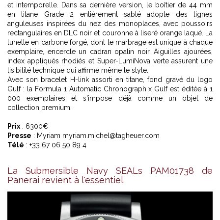
et intemporelle. Dans sa dernière version, le boîtier de 44 mm
en titane Grade 2 entièrement sablé adopte des lignes
anguleuses inspirées du nez des monoplaces, avec poussoirs
rectangulaires en DLC noir et couronne à liseré orange laqué. La
lunette en carbone forgé, dont le marbrage est unique à chaque
exemplaire, encercle un cadran opalin noir. Aiguilles ajourées,
index appliqués rhodiés et Super-LumiNova verte assurent une
lisibilité technique qui affirme même le style.
Avec son bracelet H-link assorti en titane, fond gravé du logo
Gulf : la Formula 1 Automatic Chronograph x Gulf est éditée à 1
000 exemplaires et s'impose déjà comme un objet de
collection premium.
Prix
: 6300€
Presse
: Myriam myriam.michel@tagheuer.com
Télé
: +33 67 06 50 89 4
La Submersible Navy SEALs PAM01738 de
Panerai revient à l'essentiel