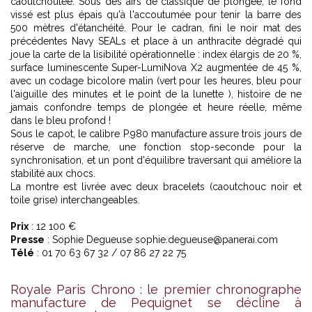
caoutchoutée. Sous des airs de classique de plongée, le fond
vissé est plus épais qu'à l'accoutumée pour tenir la barre des
500 mètres d'étanchéité. Pour le cadran, fini le noir mat des
précédentes Navy SEALs et place à un anthracite dégradé qui
joue la carte de la lisibilité opérationnelle : index élargis de 20 %,
surface luminescente Super-LumiNova X2 augmentée de 45 %,
avec un codage bicolore malin (vert pour les heures, bleu pour
l'aiguille des minutes et le point de la lunette ), histoire de ne
jamais confondre temps de plongée et heure réelle, même
dans le bleu profond !
Sous le capot, le calibre P.980 manufacture assure trois jours de
réserve de marche, une fonction stop-seconde pour la
synchronisation, et un pont d'équilibre traversant qui améliore la
stabilité aux chocs.
La montre est livrée avec deux bracelets (caoutchouc noir et
toile grise) interchangeables.
Prix
: 12 100 €
Presse
: Sophie Degueuse sophie.degueuse@panerai.com
Télé
: 01 70 63 67 32 / 07 86 27 22 75
Royale Paris Chrono : le premier chronographe
manufacture de Pequignet se décline à