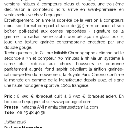
versions initiales à compteurs bleus et rouges, une troisième
déclinaison à compteurs noirs arrive en avant-première, en
vente exclusive chez Pequignet.
Esthétiquement, on aime la sobriété de la version à compteurs
noirs, son format compact et racé de 39,5 mm en acier, et son
boîtier poli-satiné aux cornes rapportées - signature de la
gamme. Le cadran, verre saphir bombé façon « glass box »,
joue une texture grainée contemporaine encadrée par une
double gouge.
Techniquement, le Calibre Initial® Chronographe actionne petite
seconde à 3h et compteur 30 minutes à 9h via un système à
came plus robuste aux chocs. Poussoirs et couronne
parfaitement alignés, fond saphir dévoilant la finition grainée-
satinée-perlée du mouvement, la Royale Paris Chrono confirme
la montée en gamme de la Manufacture depuis 2021 et signe
une haute horlogerie sportive, 100% française.
Prix
: 6 450 € (bracelet cuir) à 6 950 € (bracelet acier). En
boutique Pequignet et sur www.pequignet.com
Presse
: Natacha AMI n.ami@charlesetcamilla.com
Télé
: 06 25 48 40 56
Juillet 2026
Par
Luxe Magazine