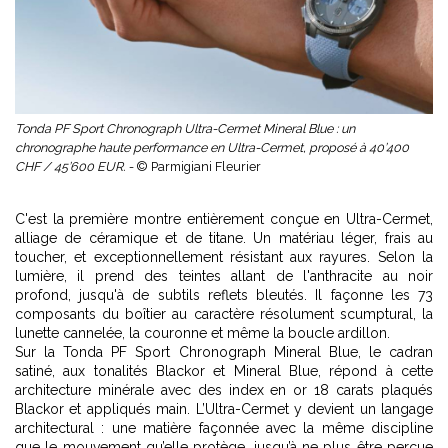
Tonda PF Sport Chronograph Ultra-Cermet Mineral Blue : un
chronographe haute performance en Ultra-Cermet, proposé à 40’400
CHF / 45’600 EUR. -
© Parmigiani Fleurier
C'est la première montre entièrement conçue en Ultra-Cermet,
alliage de céramique et de titane. Un matériau léger, frais au
toucher, et exceptionnellement résistant aux rayures. Selon la
lumière, il prend des teintes allant de l'anthracite au noir
profond, jusqu'à de subtils reflets bleutés. Il façonne les 73
composants du boîtier au caractère résolument scumptural, la
lunette cannelée, la couronne et même la boucle ardillon.
Sur la Tonda PF Sport Chronograph Mineral Blue, le cadran
satiné, aux tonalités Blackor et Mineral Blue, répond à cette
architecture minérale avec des index en or 18 carats plaqués
Blackor et appliqués main. L’Ultra-Cermet y devient un langage
architectural : une matière façonnée avec la même discipline
que le mouvement qu’elle protège, jusqu’à ne plus être perçue