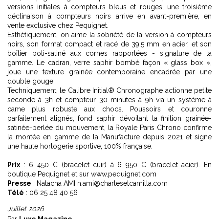
versions initiales à compteurs bleus et rouges, une troisième
déclinaison à compteurs noirs arrive en avant-première, en
vente exclusive chez Pequignet.
Esthétiquement, on aime la sobriété de la version à compteurs
noirs, son format compact et racé de 39,5 mm en acier, et son
boîtier poli-satiné aux cornes rapportées - signature de la
gamme. Le cadran, verre saphir bombé façon « glass box »,
joue une texture grainée contemporaine encadrée par une
double gouge.
Techniquement, le Calibre Initial® Chronographe actionne petite
seconde à 3h et compteur 30 minutes à 9h via un système à
came plus robuste aux chocs. Poussoirs et couronne
parfaitement alignés, fond saphir dévoilant la finition grainée-
satinée-perlée du mouvement, la Royale Paris Chrono confirme
la montée en gamme de la Manufacture depuis 2021 et signe
une haute horlogerie sportive, 100% française.
Prix
: 6 450 € (bracelet cuir) à 6 950 € (bracelet acier). En
boutique Pequignet et sur www.pequignet.com
Presse
: Natacha AMI n.ami@charlesetcamilla.com
Télé
: 06 25 48 40 56
Juillet 2026
Par
Luxe Magazine