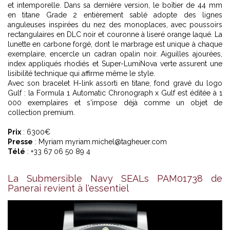
et intemporelle. Dans sa dernière version, le boîtier de 44 mm
en titane Grade 2 entièrement sablé adopte des lignes
anguleuses inspirées du nez des monoplaces, avec poussoirs
rectangulaires en DLC noir et couronne à liseré orange laqué. La
lunette en carbone forgé, dont le marbrage est unique à chaque
exemplaire, encercle un cadran opalin noir. Aiguilles ajourées,
index appliqués rhodiés et Super-LumiNova verte assurent une
lisibilité technique qui affirme même le style.
Avec son bracelet H-link assorti en titane, fond gravé du logo
Gulf : la Formula 1 Automatic Chronograph x Gulf est éditée à 1
000 exemplaires et s'impose déjà comme un objet de
collection premium.
Prix
: 6300€
Presse
: Myriam myriam.michel@tagheuer.com
Télé
: +33 67 06 50 89 4
La Submersible Navy SEALs PAM01738 de
Panerai revient à l'essentiel