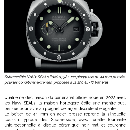
Submersible NAVY SEALs PAM01738 : une plongeuse de 44 mm pensée
pour les conditions extrêmes, proposée à 12 100 €. -
© Panerai
Quatrième déclinaison du partenariat officiel noué en 2022 avec
les Navy SEALs, la maison horlogère édite une montre-outil
pensée pour vivre au poignet de façon discrète et élégante.
Le boîtier de 44 mm en acier brossé reprend la silhouette
coussin typique des Submersible, avec lunette tournante
unidirectionnelle à disque céramique noir mat et couronne