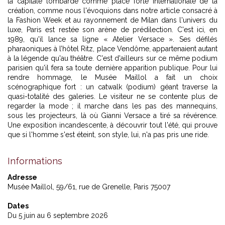
la capitale lombarde comme place forte internationale de la
création, comme nous l'évoquions dans notre article consacré à
la
Fashion Week et au rayonnement de Milan dans l'univers du
luxe
, Paris est restée son arène de prédilection. C'est ici, en
1989, qu'il lance sa ligne « Atelier Versace ». Ses défilés
pharaoniques à l’hôtel Ritz, place Vendôme, appartenaient autant
à la légende qu'au théâtre. C'est d'ailleurs sur ce même podium
parisien qu'il fera sa toute dernière apparition publique. Pour lui
rendre hommage, le Musée Maillol a fait un choix
scénographique fort : un catwalk (podium) géant traverse la
quasi-totalité des galeries. Le visiteur ne se contente plus de
regarder la mode ; il marche dans les pas des mannequins,
sous les projecteurs, là où Gianni Versace a tiré sa révérence.
Une exposition incandescente, à découvrir tout l'été, qui prouve
que si l'homme s'est éteint, son style, lui, n'a pas pris une ride.
Informations
Adresse
Musée Maillol, 59/61, rue de Grenelle, Paris 75007
Dates
Du 5 juin au 6 septembre 2026