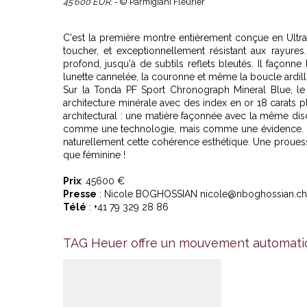
45’600 EUR. -
© Parmigiani Fleurier
C'est la première montre entièrement conçue en Ultra-
toucher, et exceptionnellement résistant aux rayures.
profond, jusqu'à de subtils reflets bleutés. Il façon
lunette cannelée, la couronne et même la boucle ardill
Sur la Tonda PF Sport Chronograph Mineral Blue, le c
architecture minérale avec des index en or 18 carats 
architectural : une matière façonnée avec la même dis
comme une technologie, mais comme une évidence. Le b
naturellement cette cohérence esthétique. Une prouess
que féminine !
Prix
: 45600 €
Presse
: Nicole BOGHOSSIAN nicole@nboghossian.ch
Télé
: +41 79 329 28 86
TAG Heuer offre un mouvement automatiq