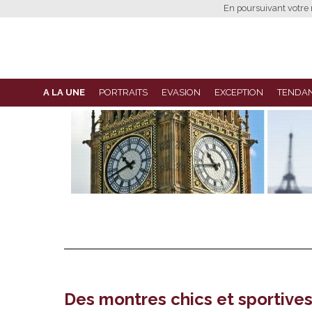
En poursuivant votre n
A LA UNE
PORTRAITS
EVASION
EXCEPTION
TENDA
Des montres chics et sportive