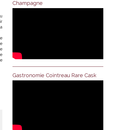
Champagne
au
ir
la
te
ge
ue
ge
ne
Gastronomie Cointreau Rare Cask