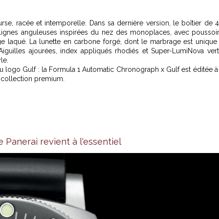
urse, racée et intemporelle. Dans sa dernière version, le boîtier de 
lignes anguleuses inspirées du nez des monoplaces, avec poussoi
ge laqué. La lunette en carbone forgé, dont le marbrage est unique
Aiguilles ajourées, index appliqués rhodiés et Super-LumiNova ver
le.
du logo Gulf : la Formula 1 Automatic Chronograph x Gulf est éditée à
collection premium.
anerai revient à l'essentiel