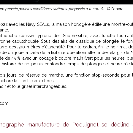
pensée pour les conditions extrêmes, proposée à 12 100 €. -
© Panerai
 2022 avec les Navy SEALs, la maison horlogère édite une montre-out
ante.
lhouette coussin typique des Submersible, avec lunette tournan
uronne caoutchoutée. Sous des airs de classique de plongée, le fo
arre des 500 mètres d'étanchéité. Pour le cadran, fini le noir mat d
 qui joue la carte de la lisibilité opérationnelle : index élargis de 
 de 45 %, avec un codage bicolore malin (vert pour les heures, bl
 ), histoire de ne jamais confondre temps de plongée et heure réell
trois jours de réserve de marche, une fonction stop-seconde pour 
éliore la stabilité aux chocs.
ir et toile grise) interchangeables.
.com
onographe manufacture de Pequignet se décline 