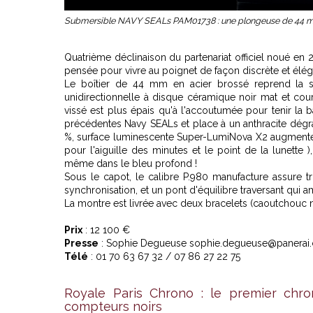
Submersible NAVY SEALs PAM01738 : une plongeuse de 44 mm 
Quatrième déclinaison du partenariat officiel noué en
pensée pour vivre au poignet de façon discrète et élég
Le boîtier de 44 mm en acier brossé reprend la si
unidirectionnelle à disque céramique noir mat et co
vissé est plus épais qu'à l'accoutumée pour tenir la b
précédentes Navy SEALs et place à un anthracite dégradé
%, surface luminescente Super-LumiNova X2 augmentée
pour l'aiguille des minutes et le point de la lunette
même dans le bleu profond !
Sous le capot, le calibre P.980 manufacture assure 
synchronisation, et un pont d'équilibre traversant qui am
La montre est livrée avec deux bracelets (caoutchouc no
Prix
: 12 100 €
Presse
: Sophie Degueuse sophie.degueuse@panerai
Télé
: 01 70 63 67 32 / 07 86 27 22 75
Royale Paris Chrono : le premier chr
compteurs noirs