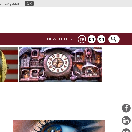
re navigation.
OK
NEWSLETTER
FR
EN
CN