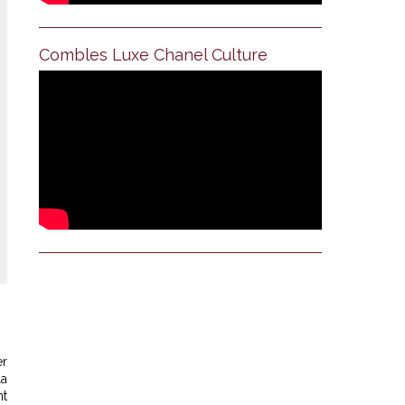
Combles Luxe Chanel Culture
er
la
nt