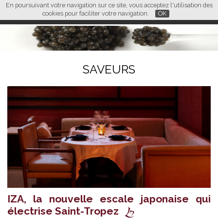
En poursuivant votre navigation sur ce site, vous acceptez l'utilisation des
L M
FR
EN
CN
cookies pour faciliter votre navigation.
OK
SAVEURS
IZA, la nouvelle escale japonaise qui
électrise Saint-Tropez