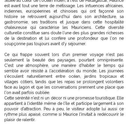
Située au cœur de l'océan Indien, à l'est de Madagascar, Maurice
est avant tout une terre de métissage. Les influences africaines,
indiennes, européennes et chinoises qui ont façonné son
histoire se retrouvent aujourd'hui dans son architecture, sa
gastronomie, ses traditions et jusque dans cette hospitalité
chaleureuse qui caractérise les Mauriciens. Cette diversité
culturelle constitue sans doute l'une des plus grandes richesses
de la destination et lui confère une profondeur que l'on ne
soupçonne pas toujours avant d'y séjourner.
Ce qui frappe souvent lors d'un premier voyage n'est pas
seulement la beauté des paysages, pourtant omniprésente.
C'est une atmosphère, une manière d'habiter le temps qui
semble avoir résisté à l'accélération du monde. Les journées
s'écoulent naturellement entre océan, jardins tropicaux et
villages côtiers, tandis que les repas se prolongent volontiers
face au lagon et que les conversations prennent une place que
l'on avait parfois oubliée.
Cette sérénité n'est ni un décor ni une promesse touristique. Elle
appartient à l'identité même de l'île et participe largement à son
pouvoir d'attraction. Peu à peu, le visiteur adopte lui aussi ce
rythme plus apaisé, comme si Maurice l'invitait à redécouvrir le
plaisir de ralentir.