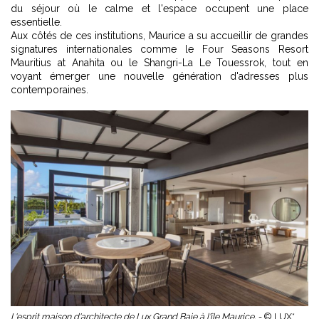
du séjour où le calme et l'espace occupent une place
essentielle.
Aux côtés de ces institutions, Maurice a su accueillir de grandes
signatures internationales comme le Four Seasons Resort
Mauritius at Anahita ou le Shangri-La Le Touessrok, tout en
voyant émerger une nouvelle génération d'adresses plus
contemporaines.
L'esprit maison d'architecte de Lux Grand Baie à l'île Maurice. -
© LUX*