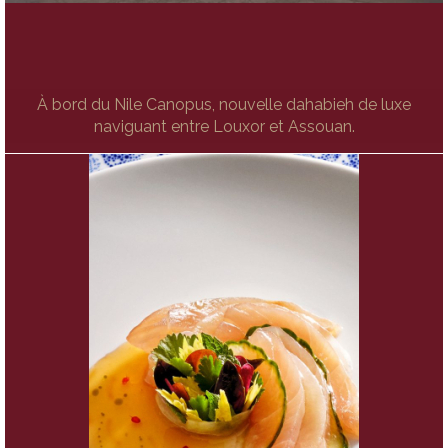
À bord du Nile Canopus, nouvelle dahabieh de luxe
naviguant entre Louxor et Assouan.