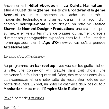
Anciennement
Hôtel Aberdeen
, "
La Quinta Manhattan
"
situé à l'Ouest de la
32ème rue
(entre
Broadway
et la
5ème
Avenue
) est un établissement au cachet unique mêlant
modernité, technologie à charmes d'antan, à la façon d'un
adorable
boutique-hôtel
. Côté design, on retrouve
Jessica
Shawn
de
Moment Design + Productions
, une créatrice qui a
su mettre en valeur les murs de briques du bâtiment grâce à
d'immenses photographies exposées dans tout l'hôtel, rendant
hommage aussi bien à l'
Age d'Or
new-yorkais qu'à la période
Arts Nouveaux
.
La salle de petit-déjeuner
Au programme, un
bar rooftop
avec vue sur les gratte-ciel de
la ville, une connexion wifi gratuite dans tout l'hôtel, une
ambiance à la fois baroque et Art-Déco, des espaces conviviaux
ultra-connectés et une jolie salle de restauration dédiée aux
petits-déjeuners. En bref, un hôtel de charme à deux pas du tout
Manhattan
! (100 m de l
'Empire State Building
).
Prix :
à partir de
170 euros
Bar " Vu "