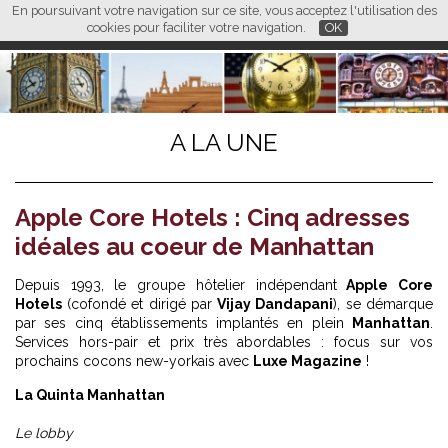
En poursuivant votre navigation sur ce site, vous acceptez l'utilisation des
L M
FR
EN
CN
cookies pour faciliter votre navigation.
OK
A LA UNE
Apple Core Hotels : Cinq adresses
idéales au coeur de Manhattan
Depuis 1993, le groupe hôtelier indépendant
Apple Core
Hotels
(cofondé et dirigé par
Vijay Dandapani
), se démarque
par ses cinq établissements implantés en plein
Manhattan
.
Services hors-pair et prix très abordables : focus sur vos
prochains cocons new-yorkais avec
Luxe Magazine
!
La Quinta Manhattan
Le lobby