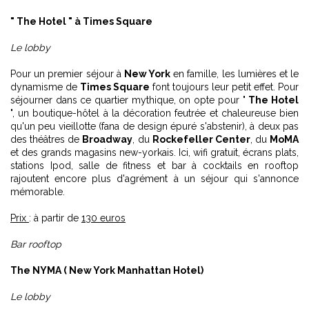
" The Hotel " à Times Square
Le lobby
Pour un premier séjour à
New York
en famille, les lumières et le
dynamisme de
Times Square
font toujours leur petit effet. Pour
séjourner dans ce quartier mythique, on opte pour "
The Hotel
", un boutique-hôtel à la décoration feutrée et chaleureuse bien
qu'un peu vieillotte (fana de design épuré s'abstenir), à deux pas
des théâtres de
Broadway
, du
Rockefeller Center
, du
MoMA
et des grands magasins new-yorkais. Ici, wifi gratuit, écrans plats,
stations Ipod, salle de fitness et bar à cocktails en rooftop
rajoutent encore plus d'agrément à un séjour qui s'annonce
mémorable.
Prix
: à partir de
130 euros
Bar rooftop
The NYMA ( New York Manhattan Hotel)
Le lobby