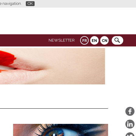
re navigation.
OK
NEWSLETTER
FR
EN
CN