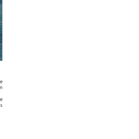
re
un
Le
as