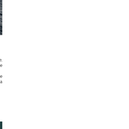
e,
ne
me
 à