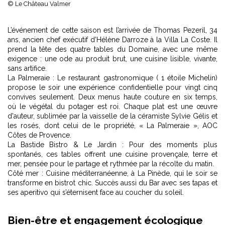
© Le Château Valmer
L’événement de cette saison est l’arrivée de Thomas Pezeril, 34
ans, ancien chef exécutif d’Hélène Darroze à la Villa La Coste. Il
prend la tête des quatre tables du Domaine, avec une même
exigence : une ode au produit brut, une cuisine lisible, vivante,
sans artifice.
La Palmeraie : Le restaurant gastronomique ( 1 étoile Michelin)
propose le soir une expérience confidentielle pour vingt cinq
convives seulement. Deux menus haute couture en six temps,
où le végétal du potager est roi. Chaque plat est une œuvre
d'auteur, sublimée par la vaisselle de la céramiste Sylvie Gélis et
les rosés, dont celui de le propriété, « La Palmeraie », AOC
Côtes de Provence.
La Bastide Bistro & Le Jardin : Pour des moments plus
spontanés, ces tables offrent une cuisine provençale, terre et
mer, pensée pour le partage et rythmée par la récolte du matin.
Côté mer : Cuisine méditerranéenne, à La Pinède, qui le soir se
transforme en bistrot chic. Succès aussi du Bar avec ses tapas et
ses aperitivo qui s’éternisent face au coucher du soleil.
Bien-être et engagement écologique