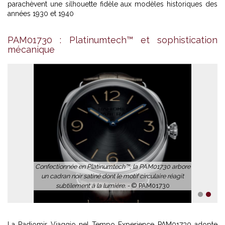
parachèvent une silhouette fidèle aux modèles historiques des
La PAM01730 propose une
années 1930 et 1940
expression sophistiquée avec son
calibre P.3001/10 squeletté et son
indicateur de réserve de marche
PAM01730 : Platinumtech™ et sophistication
pratique au verso. -
© PAM01730
mécanique
1
2
La Radiomir Viaggio nel Tempo Experience PAM01730 adopte