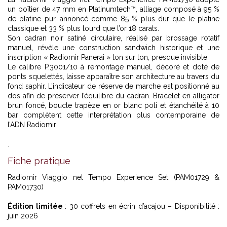
un boîtier de 47 mm en Platinumtech™, alliage composé à 95 %
de platine pur, annoncé comme 85 % plus dur que le platine
classique et 33 % plus lourd que l’or 18 carats.
Son cadran noir satiné circulaire, réalisé par brossage rotatif
manuel, révèle une construction sandwich historique et une
inscription « Radiomir Panerai » ton sur ton, presque invisible.
Le calibre P.3001/10 à remontage manuel, décoré et doté de
ponts squelettés, laisse apparaître son architecture au travers du
fond saphir. L’indicateur de réserve de marche est positionné au
dos afin de préserver l’équilibre du cadran. Bracelet en alligator
brun foncé, boucle trapèze en or blanc poli et étanchéité à 10
bar complètent cette interprétation plus contemporaine de
l’ADN Radiomir
.
Fiche pratique
Radiomir Viaggio nel Tempo Experience Set (PAM01729 &
PAM01730)
Édition limitée
: 30 coffrets en écrin d’acajou – Disponibilité :
juin 2026