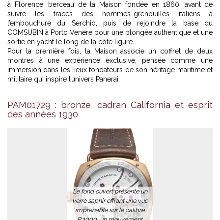
à Florence, berceau de la Maison fondée en 1860, avant de
suivre les traces des hommes-grenouilles italiens à
l’embouchure du Serchio, puis de rejoindre la base du
COMSUBIN à Porto Venere pour une plongée authentique et une
sortie en yacht le long de la côte ligure.
Pour la première fois, la Maison associe un coffret de deux
montres à une expérience exclusive, pensée comme une
immersion dans les lieux fondateurs de son héritage maritime et
militaire qui inspire l’univers
Panerai
.
La couronne conique et le verre bombé rappellent le charme
vintage des montres de plongée historiques des années 1930 et
PAM01729 : bronze, cadran California et esprit
1940. -
© PAM01729
des années 1930