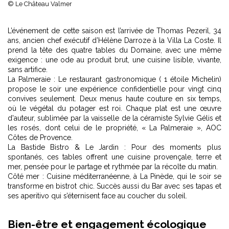
© Le Château Valmer
L’événement de cette saison est l’arrivée de Thomas Pezeril, 34
ans, ancien chef exécutif d’Hélène Darroze à la Villa La Coste. Il
prend la tête des quatre tables du Domaine, avec une même
exigence : une ode au produit brut, une cuisine lisible, vivante,
sans artifice.
La Palmeraie : Le restaurant gastronomique ( 1 étoile Michelin)
propose le soir une expérience confidentielle pour vingt cinq
convives seulement. Deux menus haute couture en six temps,
où le végétal du potager est roi. Chaque plat est une œuvre
d'auteur, sublimée par la vaisselle de la céramiste Sylvie Gélis et
les rosés, dont celui de le propriété, « La Palmeraie », AOC
Côtes de Provence.
La Bastide Bistro & Le Jardin : Pour des moments plus
spontanés, ces tables offrent une cuisine provençale, terre et
mer, pensée pour le partage et rythmée par la récolte du matin.
Côté mer : Cuisine méditerranéenne, à La Pinède, qui le soir se
transforme en bistrot chic. Succès aussi du Bar avec ses tapas et
ses aperitivo qui s’éternisent face au coucher du soleil.
Bien-être et engagement écologique