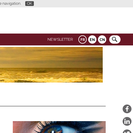
re navigation.
OK
NEWSLETTER
FR
EN
CN