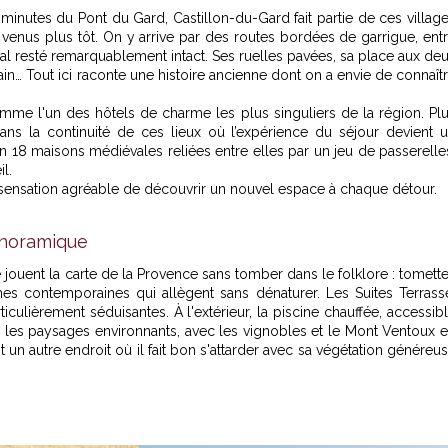
inutes du Pont du Gard, Castillon-du-Gard fait partie de ces villag
venus plus tôt. On y arrive par des routes bordées de garrigue, ent
val resté remarquablement intact. Ses ruelles pavées, sa place aux de
ain… Tout ici raconte une histoire ancienne dont on a envie de connaît
me l'un des hôtels de charme les plus singuliers de la région. Pl
dans la continuité de
ces lieux où l’expérience du séjour devient 
 18 maisons médiévales reliées entre elles par un jeu de passerelle
l.
sensation agréable de découvrir un nouvel espace à chaque détour.
anoramique
jouent la carte de la Provence sans tomber dans le folklore : tomett
hes contemporaines qui allègent sans dénaturer. Les Suites Terrass
rticulièrement séduisantes. À l'extérieur, la piscine chauffée, accessib
 les paysages environnants, avec les vignobles et le Mont Ventoux 
t un autre endroit où il fait bon s'attarder avec sa végétation généreu