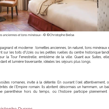
es anciennes et tons minéraux -
© ©Christophe Bielsa
pagnard et moderne : tomettes anciennes, lin naturel, tons minéraux 
 sur les toits d'Uzès ou les petites ruelles du centre historique tand
sur la Tour Fenestrelle, emblème de la ville. Quant aux Suites, ell
nt et lumière traversante, idéales les séjours plus longs.
tes romanes, invite à la détente. En ouvrant l'œil attentivement, 
érités de l'Empire romain. Ils abritent désormais un hammam, un ba
e parenthèse hors du temps, où l'histoire participe pleinement
hristophe Ducros