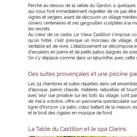
Perché au-dessus de la vallée du Gardon, à quelques m
qui nous font immédiatement regretter de ne pas être 
vignes et vergers, avant de découvrir un village médié
oliviers centenaires et ses gargouilles sculptées à la m
les secrets.
Au cœur de ce cadre, Le Vieux Castillon s'impose com
qu'un hôtel, c'est presque un morceau de village, 
véritable art de vivre
. L'établissement se décompose en
d'escaliers en pierre et de petits patios baignés de solei
On s'y déplace comme dans un labyrinthe, avec cette 
Des suites provençales et une piscine p
Les 34 chambres et suites réparties dans cet ensemble 
d'époque, pierre chaude, matières naturelles et touc
avec leur vue privative sur les toits du village, sont pa
de mai à octobre, offre un panorama spectaculaire sur
ligne d'horizon. Le patio, cœur battant de la maison, es
et le bruit des cigales en musique de fond.
La Table du Castillon et le spa Clarins