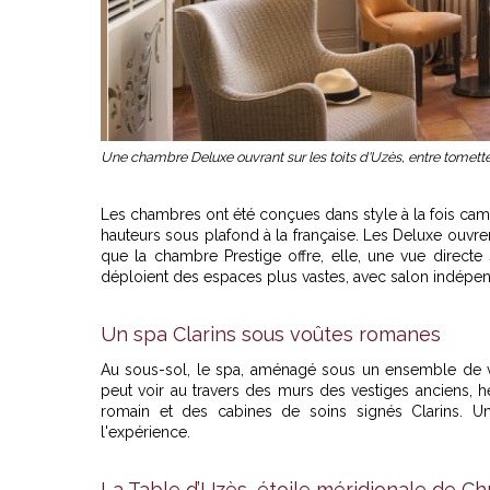
Une chambre Deluxe ouvrant sur les toits d'Uzès, entre tomett
Les chambres ont été conçues dans style à la fois cam
hauteurs sous plafond à la française. Les Deluxe ouvrent
que la chambre Prestige offre, elle, une vue directe 
déploient des espaces plus vastes, avec salon indépenda
Un spa Clarins sous voûtes romanes
Au sous-sol, le spa, aménagé sous un ensemble de voû
peut voir au travers des murs des vestiges anciens, h
romain et des cabines de soins signés Clarins. Un
l'expérience.
La Table d’Uzès, étoile méridionale de C