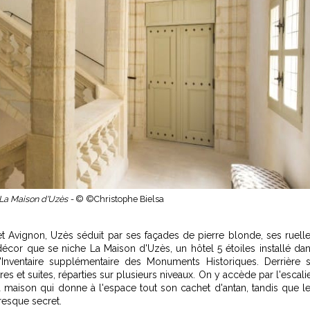
 La Maison d'Uzès -
© ©Christophe Bielsa
t Avignon, Uzès séduit par ses façades de pierre blonde, ses ruell
cor que se niche La Maison d'Uzès, un hôtel 5 étoiles installé da
'Inventaire supplémentaire des Monuments Historiques. Derrière 
 et suites, réparties sur plusieurs niveaux. On y accède par l'escali
 maison qui donne à l'espace tout son cachet d'antan, tandis que l
resque secret.