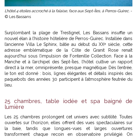
L’hôtel 4 étoiles accroché à la falaise, face aux Sept-Îles, à Perros-Guirec. -
© Les Bassans
Surplombant la plage de Trestignel, Les Bassans insuffle un
nouvel élan à l’histoire hôtelière de Perros-Guirec. Installée dans
l’ancienne Villa Le Sphinx, bâtie au début du XXᵉ siècle, cette
adresse emblématique de la Côte de Granit Rose renaît
aujourd’hui sous l’impulsion de Fontenille Collection. Face à la
Manche et à l’archipel des Sept-Îles, l’hôtel cultive un rapport
direct à la mer, omniprésente, presque magnétique. Dès l’entrée,
le ton est donné : bois, lignes élégantes et détails inspirés des
paquebots des années 30 participent à l’atmosphère feutrée du
lieu.
25 chambres, table iodée et spa baigné de
lumière
Les 25 chambres prolongent cet univers avec subtilité. Toutes
ouvertes sur l’horizon, elles offrent des vues spectaculaires sur
la baie, tandis que longues-vues et larges ouvertures
transforment chaque recoin en observatoire privilégié. On