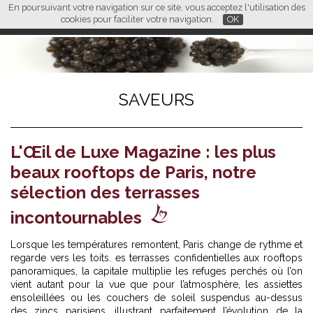
En poursuivant votre navigation sur ce site, vous acceptez l'utilisation des
L M
FR
EN
CN
cookies pour faciliter votre navigation.
OK
SAVEURS
L'Œil de Luxe Magazine : les plus
beaux rooftops de Paris, notre
sélection des terrasses
incontournables
Lorsque les températures remontent, Paris change de rythme et
regarde vers les toits. es terrasses confidentielles aux rooftops
panoramiques, la capitale multiplie les refuges perchés où l’on
vient autant pour la vue que pour l’atmosphère, les assiettes
ensoleillées ou les couchers de soleil suspendus au-dessus
des zincs parisiens, illustrant parfaitement l’évolution de la