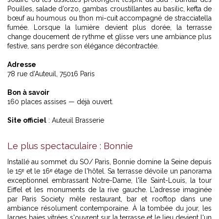
Pouilles, salade d’orzo, gambas croustillantes au basilic, kefta de
bœuf au houmous ou thon mi-cuit accompagné de stracciatella
fumée. Lorsque la lumière devient plus dorée, la terrasse
change doucement de rythme et glisse vers une ambiance plus
festive, sans perdre son élégance décontractée.
Adresse
78 rue d’Auteuil, 75016 Paris
Bon à savoir
160 places assises — déjà ouvert.
Site officiel
: Auteuil Brasserie
Le plus spectaculaire : Bonnie
Installé au sommet du SO/ Paris, Bonnie domine la Seine depuis
le 15ᵉ et le 16ᵉ étage de l'hôtel. Sa terrasse dévoile un panorama
exceptionnel embrassant Notre-Dame, l'île Saint-Louis, la tour
Eiffel et les monuments de la rive gauche. L'adresse imaginée
par Paris Society mêle restaurant, bar et rooftop dans une
ambiance résolument contemporaine. À la tombée du jour, les
larges baies vitrées s'ouvrent sur la terrasse et le lieu devient l'un