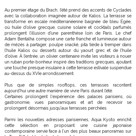
Au premier étage du Brach, l’été prend des accents de Cyclades
avec la collaboration imaginée autour de Kalios. La terrasse se
transforme en escale méditerranéenne baignée de bleu Égée,
où huile d’olive grecque, cuisine solaire et cocktails parfumés
prolongent l’illusion d’une parenthèse loin de Paris. Le chef
Adam Bentalha compose une carte franche et lumineuse autour
de mézés à partager, poulpe snacké, pita tiède à tremper dans
l’huile Kalios ou desserts autour du yaourt grec et de l’huile
d’olive. À l’entrée, un olivier centenaire invite les visiteurs à nouer
un ruban porte-bonheur inspiré des traditions grecques, ajoutant
une touche presque insulaire à cette terrasse estivale suspendue
au-dessus du XVIe arrondissement.
Plus que de simples rooftops, ces terrasses racontent
aujourd’hui une autre manière de vivre Paris durant l’été.
Certaines prolongent l'expérience des
palaces parisiens
, où
gastronomie, vues panoramiques et art de recevoir se
prolongent désormais jusqu'aux terrasses perchées.
Parmi les nouvelles adresses parisiennes,
Aqua Kyoto
enrichit
cette sélection en proposant une cuisine japonaise
contemporaine servie face à l'un des plus beaux panoramas sur