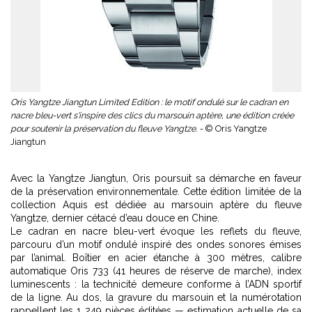
Oris Yangtze Jiangtun Limited Edition : le motif ondulé sur le cadran en
nacre bleu-vert s'inspire des clics du marsouin aptère, une édition créée
pour soutenir la préservation du fleuve Yangtze. -
© Oris Yangtze
Jiangtun
Avec la Yangtze Jiangtun, Oris poursuit sa démarche en faveur
de la préservation environnementale. Cette édition limitée de la
collection Aquis est dédiée au marsouin aptère du fleuve
Yangtze, dernier cétacé d’eau douce en Chine.
Le cadran en nacre bleu-vert évoque les reflets du fleuve,
parcouru d’un motif ondulé inspiré des ondes sonores émises
par l’animal. Boîtier en acier étanche à 300 mètres, calibre
automatique Oris 733 (41 heures de réserve de marche), index
luminescents : la technicité demeure conforme à l’ADN sportif
de la ligne. Au dos, la gravure du marsouin et la numérotation
rappellent les 1 249 pièces éditées — estimation actuelle de sa