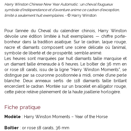
Harry Winston Chinese New Year Automatic : un cheval fougueux
symbole d'indépendance et d'aventure anime ce cadran d'exception,
limité à seulement huit exemplaires. -
© Harry Winston
Pour l’année du Cheval du calendrier chinois, Harry Winston
dévoile une édition limitée à huit exemplaires — chiffre porte-
bonheur dans la tradition asiatique. Sur le cadran, laque rouge,
nacre et diamants composent une scène délicate où l’animal,
symbole de liberté et de prospérité, semble animé.
Les heures sont marquées par huit diamants taille marquise et
un diamant taille émeraude à 6 heures. Le boîtier de 36 mm en
or rose 18 carats, issu de la ligne “Harry Winston Moments”, se
distingue par sa couronne positionnée à midi, ornée d’une perle
blanche. Deux anneaux sertis de 118 diamants taille brillant
encerclent le cadran. Montée sur un bracelet en alligator rouge,
cette pièce relève pleinement de la haute joaillerie horlogère.
Fiche pratique
Modèle
: Harry Winston Moments – Year of the Horse
Boîtier
: or rose 18 carats, 36 mm