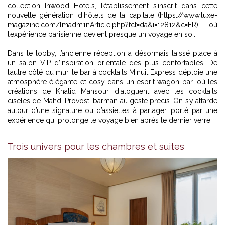
collection Inwood Hotels, l’établissement s’inscrit dans cette
nouvelle génération d’hôtels de la capitale (https://www.luxe-
magazine.com/lmadm1nArticle.php?fct=da&i=12812&c=FR) où
l’expérience parisienne devient presque un voyage en soi.
Dans le lobby, l’ancienne réception a désormais laissé place à
un salon VIP d’inspiration orientale des plus confortables. De
l’autre côté du mur, le bar à cocktails Minuit Express déploie une
atmosphère élégante et cosy dans un esprit wagon-bar, où les
créations de Khalid Mansour dialoguent avec les cocktails
ciselés de Mahdi Provost, barman au geste précis. On s’y attarde
autour d’une signature ou d’assiettes à partager, porté par une
expérience qui prolonge le voyage bien après le dernier verre.
Trois univers pour les chambres et suites