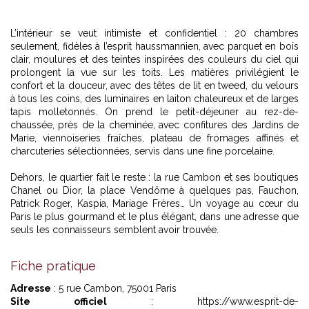
L’intérieur se veut intimiste et confidentiel : 20 chambres
seulement, fidèles à l’esprit haussmannien, avec parquet en bois
clair, moulures et des teintes inspirées des couleurs du ciel qui
prolongent la vue sur les toits. Les matières privilégient le
confort et la douceur, avec des têtes de lit en tweed, du velours
à tous les coins, des luminaires en laiton chaleureux et de larges
tapis molletonnés. On prend le petit-déjeuner au rez-de-
chaussée, près de la cheminée, avec confitures des Jardins de
Marie, viennoiseries fraîches, plateau de fromages affinés et
charcuteries sélectionnées, servis dans une fine porcelaine.
Dehors, le quartier fait le reste : la rue Cambon et ses boutiques
Chanel ou Dior, la place Vendôme à quelques pas, Fauchon,
Patrick Roger, Kaspia, Mariage Frères… Un voyage au cœur du
Paris le plus gourmand et le plus élégant, dans une adresse que
seuls les connaisseurs semblent avoir trouvée.
Fiche pratique
Adresse
: 5 rue Cambon, 75001 Paris
Site officiel
:
https://www.esprit-de-