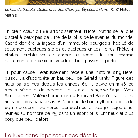
Le hall de l’hôtel 4 étoiles près des Champs-Élysées à Paris -
© © Hôtel
Mathis
En plein cœur du 8e arrondissement, l’Hôtel Mathis se la joue
discret à deux pas de l’une de la plus belle avenue du monde.
Caché derrière la façade d’un immeuble bourgeois, habillé de
seulement quelques stores et quelques grilles noires, l’hôtel 4
étoiles semble vouloir garder le secret de son charme
seulement pour ceux qui voudront bien passer sa porte.
Et pour cause, l’établissement recèle une histoire singulière,
puisqu’il a d’abord été un bar, celui de Gérald Nanty. Figure des
nuits parisiennes depuis les années 60, il ouvre en 1996 ce
repaire sélect et délibérément élitiste où Françoise Sagan, Yves
Saint-Laurent, Valérie Lemercier ou Edouard Baer finissent leurs
nuits loin des paparazzis. À l’époque, le bar mythique possède
déjà quelques chambres clandestines à l’étage, aujourd’hui
réunies au nombre de 25, dans un esprit plus lumineux et plus
cosy que celui d’alors.
Le luxe dans l’épaisseur des détails