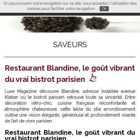
En poursuivant votre navigation sur ce site, vous acceptez l'utilisation des
L M
FR
EN
CN
cookies pour faciliter votre navigation.
OK
SAVEURS
Restaurant Blandine, le goût vibrant
du vrai bistrot parisien
Luxe Magazine découvre Blandine, adresse installée avenue
Kléber où le bistrot parisien retrouve toute sa sincérité. Entre
décoration rétro-chic, cuisine française réconfortante et
atmosphère chaleureuse, cette table du 16e arrondissement
cultive une vision élégante, généreuse et profondément vivante
de l’art de vivre parisien.
Restaurant Blandine, le goût vibrant du
vrai bistrot parisien