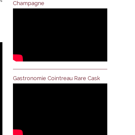
es
Champagne
Gastronomie Cointreau Rare Cask