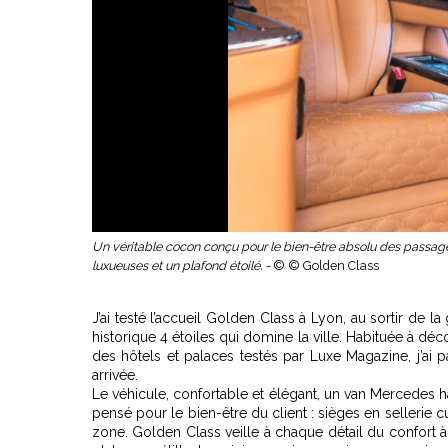
Un véritable cocon conçu pour le bien-être absolu des passage
luxueuses et un plafond étoilé. -
© © Golden Class
J’ai testé l’accueil Golden Class à Lyon, au sortir de l
historique 4 étoiles qui domine la ville. Habituée à dé
des
hôtels et palaces testés par Luxe Magazine
, j’ai
arrivée.
Le véhicule, confortable et élégant, un van Mercedes h
pensé pour le bien-être du client : sièges en sellerie cu
zone. Golden Class veille à chaque détail du confort 