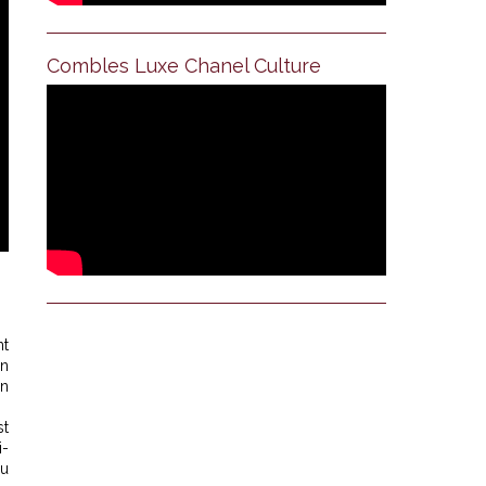
Combles Luxe Chanel Culture
nt
on
on
st
i-
au