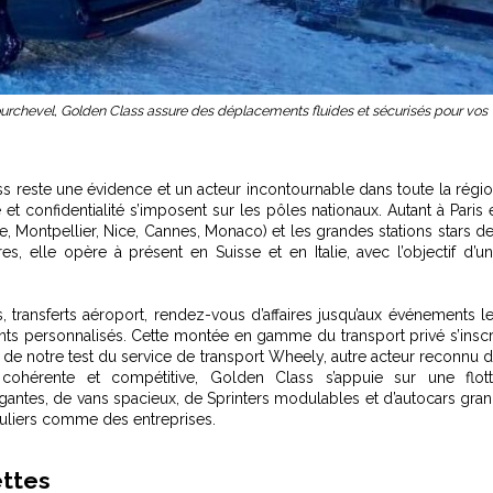
rchevel, Golden Class assure des déplacements fluides et sécurisés pour vos
ss reste une évidence et un acteur incontournable dans toute la régi
et confidentialité s’imposent sur les pôles nationaux. Autant à Paris 
le, Montpellier, Nice, Cannes, Monaco) et les grandes stations stars d
, elle opère à présent en Suisse et en Italie, avec l’objectif d’u
, transferts aéroport, rendez-vous d’affaires jusqu’aux événements l
ts personnalisés. Cette montée en gamme du transport privé s’inscr
s de notre
test du service de transport Wheely
, autre acteur reconnu 
 cohérente et compétitive, Golden Class s’appuie sur une flot
égantes, de vans spacieux, de Sprinters modulables et d’autocars gra
uliers comme des entreprises.
ettes