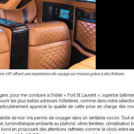
rs VIP, offrant une expérience de voyage sur mesure grâce à des finitions
a gare, pour me conduire à l’hôtel « Fort St Laurent », superbe bâtime
couvrir les plus belles adresses hôtelières, comme dans notre sélecti
 particulièrement apprécié la qualité de cette prise en charge dès m
abillé de noir m’a permis de voyager dans un véritable cocon. Tout e
ir, luminothérapie ambiante au plafond, vitres teintées, climatisation b
à bord en proposant des attentions raffinées comme le choix entre e