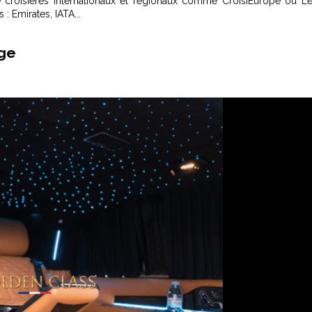
e croisières internationaux et régionaux comme CroisiEurope ou L
 Emirates, IATA...
age