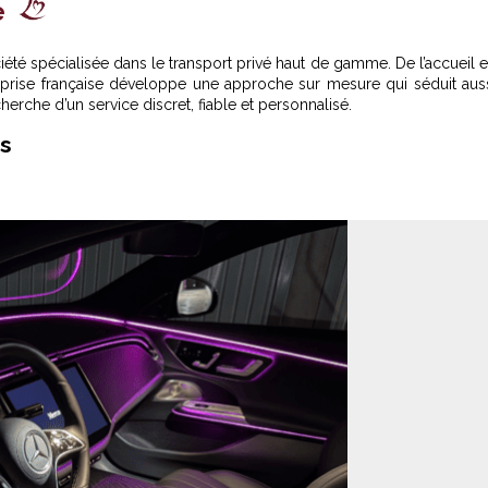
e
té spécialisée dans le transport privé haut de gamme. De l’accueil 
treprise française développe une approche sur mesure qui séduit aus
cherche d’un service discret, fiable et personnalisé.
s
ostume assurent un service de conciergerie exclusif,
iscrétion absolue -
© © Golden Class