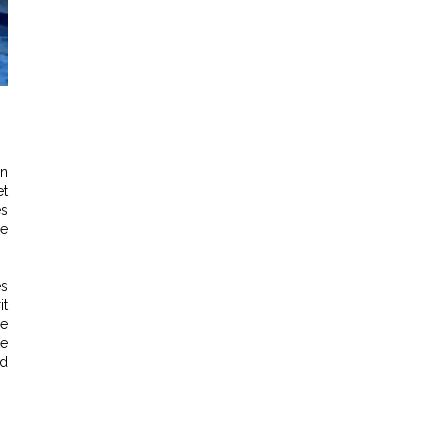
on
et
es
ne
es
it
de
te
nd