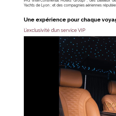
IHG (InterContinental Hotels Group) ; des bateaux d
Yachts de Lyon ; et des compagnies aériennes réputées :
Une expérience pour chaque voy
L’exclusivité d’un service VIP