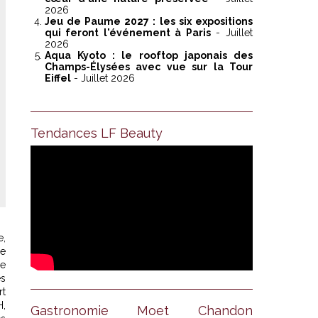
2026
Jeu de Paume 2027 : les six expositions
qui feront l'événement à Paris
- Juillet
2026
Aqua Kyoto : le rooftop japonais des
Champs-Élysées avec vue sur la Tour
Eiffel
- Juillet 2026
Tendances LF Beauty
e,
de
ne
es
rt
H,
Gastronomie Moet Chandon