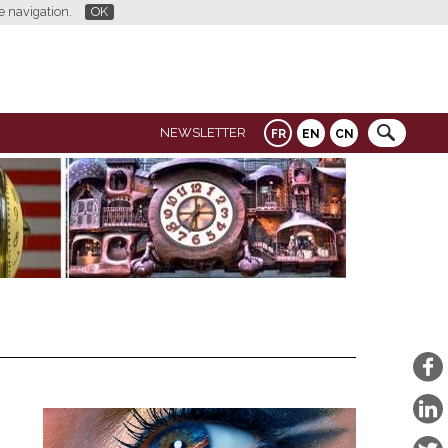
re navigation.
OK
NEWSLETTER
FR
EN
CN