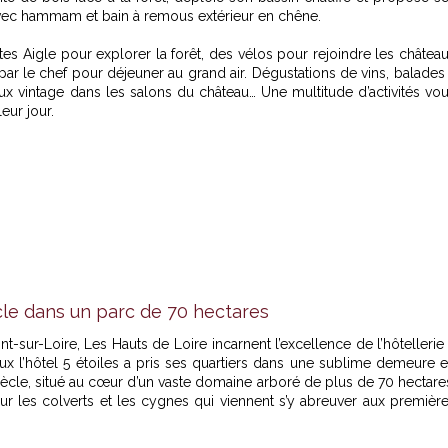
, avec hammam et bain à remous extérieur en chêne.
es Aigle pour explorer la forêt, des vélos pour rejoindre les châtea
ar le chef pour déjeuner au grand air. Dégustations de vins, balades
ux vintage dans les salons du château… Une multitude d’activités vo
eur jour.
cle dans un parc de 70 hectares
nt-sur-Loire,
Les Hauts de Loire
incarnent l’excellence de l’hôtellerie
aux l’hôtel 5 étoiles a pris ses quartiers dans une sublime demeure 
iècle, situé au cœur d’un vaste domaine arboré de plus de 70 hectare
ur les colverts et les cygnes qui viennent s’y abreuver aux premièr