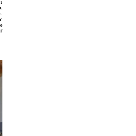
es
du
es
om
le
if