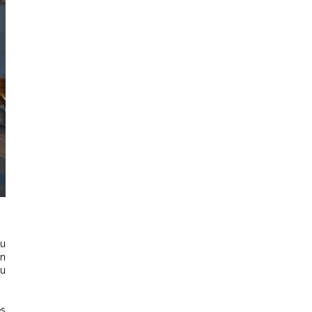
au
on
au
es