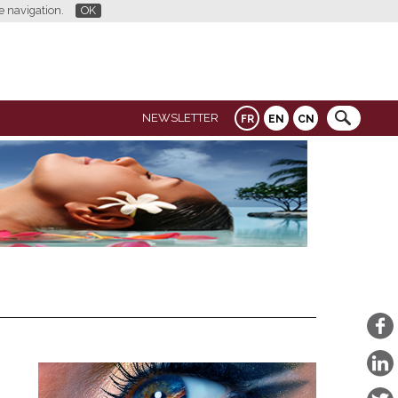
re navigation.
OK
NEWSLETTER
FR
EN
CN