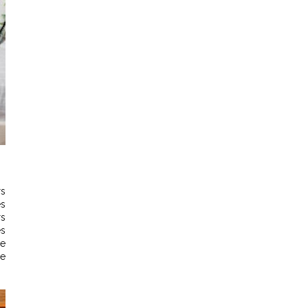
rs
es
rs
es
ne
se