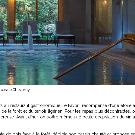
rces de Cheverny
mets au restaurant gastronomique Le Favori, récompensé d'une étoile 
de la forêt et du terroir ligérien. Pour les repas plus décontractés, 
énéreuse. Avant dîner, on s’offre même une petite dégustation de vin 
te de bois face à la forêt, déploie son bassin chauffé et propose s