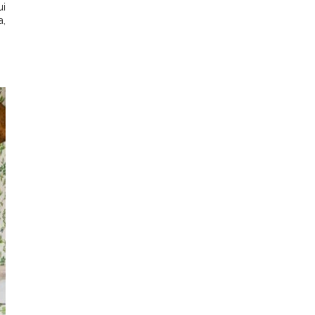
ui
a,