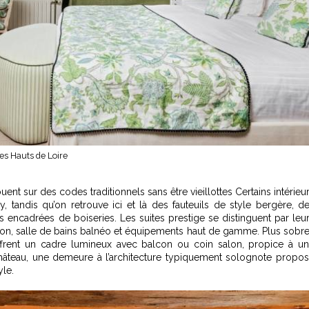
es Hauts de Loire
uent sur des codes traditionnels sans être vieillottes Certains intérieu
y, tandis qu’on retrouve ici et là des fauteuils de style bergère, d
cadrées de boiseries. Les suites prestige se distinguent par leu
lon, salle de bains balnéo et équipements haut de gamme. Plus sobr
 offrent un cadre lumineux avec balcon ou coin salon, propice à u
hâteau, une demeure à l’architecture typiquement solognote propo
le.