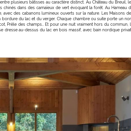
tre plusieurs bâtisses au caractère distinct. Au Château du Breuil, l
es chinés dans des camaïeux de vert évoquant la forêt. Au Hameau 
e, avec des cabanons lumineux ouverts sur la nature. Les Maisons d
en bordure du lac et du verger. Chaque chambre ou suite porte un n
elicot, Prêle des champs… Et pour une nuit vraiment hors du commun, 
 se dresse au-dessus du lac en bois massif, avec bain nordique privat