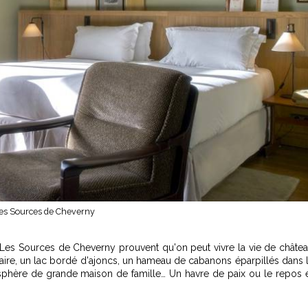
es Sources de Cheverny
Les Sources de Cheverny
prouvent qu'on peut vivre la vie de châte
ire, un lac bordé d'ajoncs, un hameau de cabanons éparpillés dans 
sphère de grande maison de famille… Un havre de paix ou le repos 