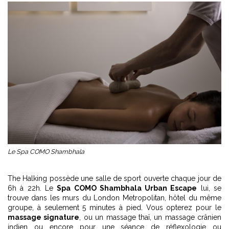
Le Spa COMO Shambhala
The Halking possède une salle de sport ouverte chaque jour de
6h à 22h. Le
Spa COMO Shambhala Urban Escape
lui, se
trouve dans les murs du London Metropolitan, hôtel du même
groupe, à seulement 5 minutes à pied. Vous opterez pour le
massage signature
, ou un massage thaï, un massage crânien
indien ou encore pour une séance de réflexologie ou