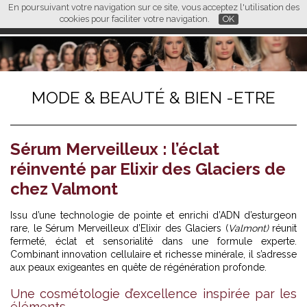
En poursuivant votre navigation sur ce site, vous acceptez l'utilisation des
L M
FR
EN
CN
cookies pour faciliter votre navigation.
OK
MODE & BEAUTÉ & BIEN -ETRE
Sérum Merveilleux : l’éclat
réinventé par Elixir des Glaciers de
chez Valmont
Issu d’une technologie de pointe et enrichi d’ADN d’esturgeon
rare, le Sérum Merveilleux d’Elixir des Glaciers (
Valmont)
réunit
fermeté, éclat et sensorialité dans une formule experte.
Combinant innovation cellulaire et richesse minérale, il s’adresse
aux peaux exigeantes en quête de régénération profonde.
Une cosmétologie d’excellence inspirée par les
éléments