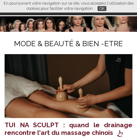
En poursuivant votre navigation sur ce site, vous acceptez l'utilisation des
L M
FR
EN
CN
cookies pour faciliter votre navigation.
OK
MODE & BEAUTÉ & BIEN -ETRE
TUI NA SCULPT : quand le drainage
rencontre l'art du massage chinois