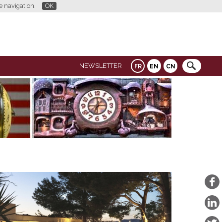
re navigation.
OK
NEWSLETTER
FR
EN
CN