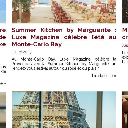
re
Summer Kitchen by Marguerite :
M
de
Luxe Magazine célèbre l’été au
cr
xe
Monte-Carlo Bay
Jui
Juillet 2025
Lu
exp
Au Monte-Carlo Bay, Luxe Magazine célèbre la
bar
Provence avec la Summer Kitchen by Marguerite, un
ous
rendez-vous estival autour du rosé et du plaisir.
 de
Lire la suite »
te »