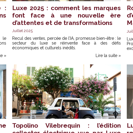
 :
Luxe 2025 : comment les marques
R
ns
font face à une nouvelle ère
d
d’attentes et de transformations
M
Juillet 2025
Jui
 le
Recul des ventes, percée de l’IA, promesse bien-être : le
Lu
ons
secteur du luxe se réinvente face à des défis
Pr
économiques et culturels inédits.
ex
te »
Lire la suite »
ne
Topolino Vilebrequin : l’édition
L
collector électrique vue par Luxe
r