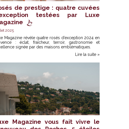
osés de prestige : quatre cuvées
’exception testées par Luxe
agazine
llet 2025
xe Magazine révèle
quatre rosés d’exception 2024
en
ovence : éclat, fraîcheur, terroir, gastronomie et
cellence signée par des maisons emblématiques.
Lire la suite »
uxe Magazine vous fait vivre le
enouveau des Roches, 5 étoiles