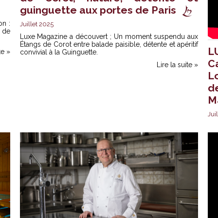
guinguette aux portes de Paris
on :
Juillet 2025
 de
Luxe Magazine a découvert ; Un moment suspendu aux
Étangs de Corot entre balade paisible, détente et apéritif
L
te »
convivial à la Guinguette.
C
Lire la suite »
L
d
M
Jui