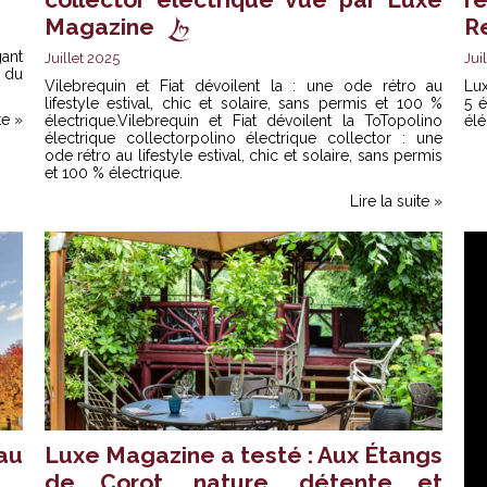
Magazine
R
ant
Juillet 2025
Jui
 du
Vilebrequin et Fiat dévoilent la : une ode rétro au
Lu
lifestyle estival, chic et solaire, sans permis et 100 %
5 é
te »
électrique.Vilebrequin et Fiat dévoilent la To
Topolino
élé
électrique collector
polino électrique collector : une
ode rétro au lifestyle estival, chic et solaire, sans permis
et 100 % électrique.
Lire la suite »
au
Luxe Magazine a testé : Aux Étangs
de Corot, nature, détente et