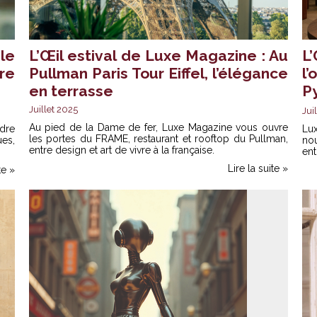
le
L’Œil estival de Luxe Magazine : Au
L
re
Pullman Paris Tour Eiffel, l’élégance
l
en terrasse
P
Juillet 2025
Jui
Au pied de la Dame de fer, Luxe Magazine vous ouvre
dre
Lu
les portes du FRAME, restaurant et rooftop du Pullman,
es,
no
entre design et art de vivre à la française.
en
Lire la suite »
te »