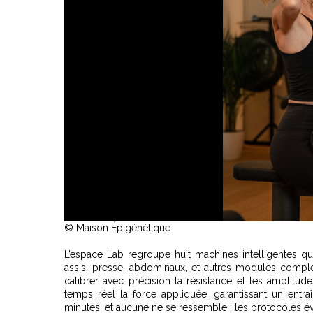
© Maison Épigénétique
L’espace Lab regroupe huit machines intelligentes qu
assis, presse, abdominaux, et autres modules compléme
calibrer avec précision la résistance et les amplitu
temps réel la force appliquée, garantissant un entr
minutes, et aucune ne se ressemble : les protocoles évo