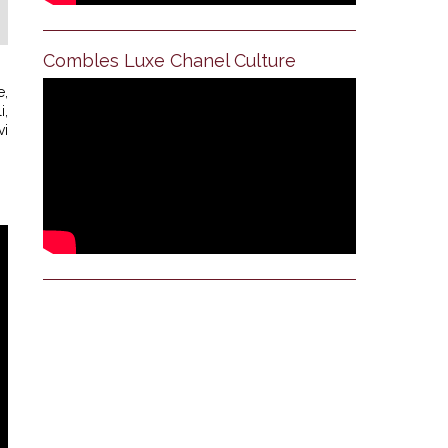
Combles Luxe Chanel Culture
e,
i,
vi