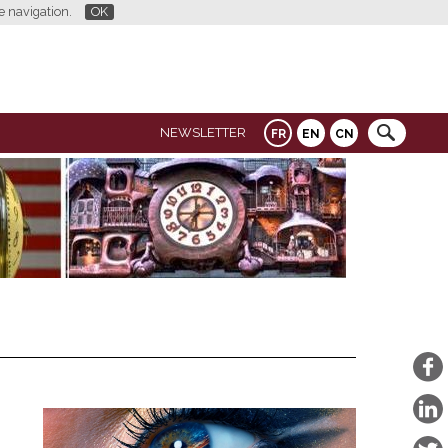
re navigation.
OK
NEWSLETTER
FR
EN
CN