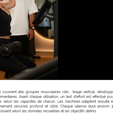
i couvrent des groupes musculaires clés : tirage vertical, dévelop
ntaires. Avant chaque utilisation, un test d’effort est effectué po
des selon les capacités de chacun. Les machines adaptent ensuite 
aînement sécurisé, profond et ciblé. Chaque séance dure environ 
luent selon les données recueillies et les objectifs définis.