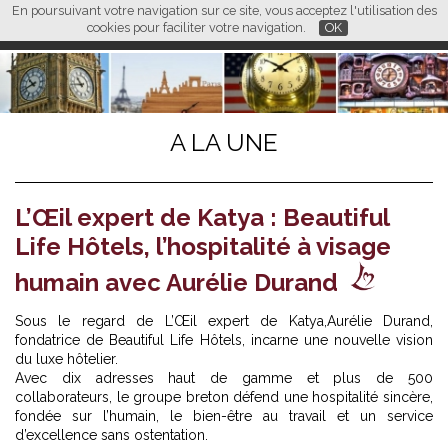
En poursuivant votre navigation sur ce site, vous acceptez l'utilisation des
L M
FR
EN
CN
cookies pour faciliter votre navigation.
OK
A LA UNE
L’Œil expert de Katya : Beautiful
Life Hôtels, l’hospitalité à visage
humain avec Aurélie Durand
Sous le regard de L’Œil expert de Katya,
Aurélie Durand
,
fondatrice de Beautiful Life Hôtels, incarne une nouvelle vision
du luxe hôtelier.
Avec dix adresses haut de gamme et plus de 500
collaborateurs, le groupe breton défend une hospitalité sincère,
fondée sur l’humain, le bien-être au travail et un service
d’excellence sans ostentation.