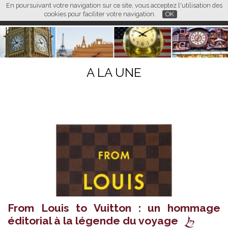
En poursuivant votre navigation sur ce site, vous acceptez l'utilisation des
L M
FR
EN
CN
cookies pour faciliter votre navigation.
OK
A LA UNE
From Louis to Vuitton : un hommage
éditorial à la légende du voyage