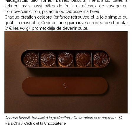
Madagascar, Sao Tomé), barres, biscuits, mendiants, pâtes à
tartiner… mais aussi pâtes de fruits et gâteaux de voyage en
trompe-l’œil citron, pistache ou cabosse marbrée.
Chaque création célèbre l’enfance retrouvée et la joie simple du
goût. La mascotte, Cedrico, une guimauve enrobée de chocolat
(7 € les 50 g), promet déjà de devenir culte.
Chaque biscuit, travaillé à la perfection, allie tradition et modernité. -
©
Maïa Chä / Cédric et la Chocolaterie