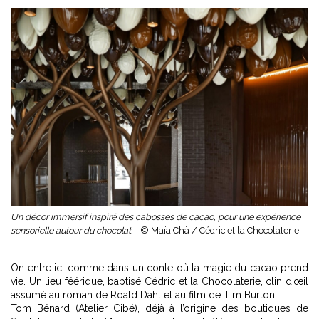
Un décor immersif inspiré des cabosses de cacao, pour une expérience
sensorielle autour du chocolat. -
© Maïa Chä / Cédric et la Chocolaterie
On entre ici comme dans un conte où la magie du cacao prend
vie. Un lieu féérique, baptisé Cédric et la Chocolaterie, clin d’œil
assumé au roman de Roald Dahl et au film de Tim Burton.
Tom Bénard (Atelier Cibé), déjà à l’origine des boutiques de