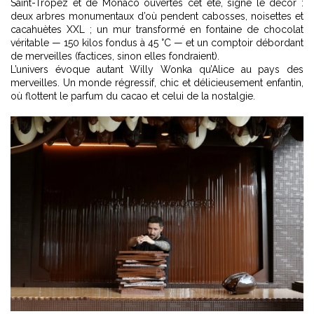
Saint-Tropez et de Monaco ouvertes cet été, signe le décor :
deux arbres monumentaux d’où pendent cabosses, noisettes et
cacahuètes XXL ; un mur transformé en fontaine de chocolat
véritable — 150 kilos fondus à 45 °C — et un comptoir débordant
de merveilles (factices, sinon elles fondraient).
L’univers évoque autant Willy Wonka qu’Alice au pays des
merveilles. Un monde régressif, chic et délicieusement enfantin,
où flottent le parfum du cacao et celui de la nostalgie.