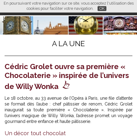
En poursuivant votre navigation sur ce site, vous acceptez l'utilisation des
L M
FR
EN
CN
cookies pour faciliter votre navigation.
OK
A LA UNE
Cédric Grolet ouvre sa première «
Chocolaterie » inspirée de l’univers
de Willy Wonka
Le 18 octobre, au 33 avenue de l’Opéra à Paris, une file d’attente
se formait dès l’aube : chef pâtissier de renom,
Cédric Grolet
inaugurait sa toute première « Chocolaterie ». Inspirée par
l’univers magique de Willy Wonka, l’adresse promet un voyage
gourmand entre enfance et haute pâtisserie.
Un décor tout chocolat