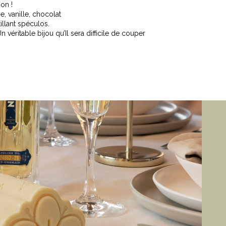
ion !
e, vanille, chocolat
llant spéculos.
 véritable bijou qu’Il sera difficile de couper