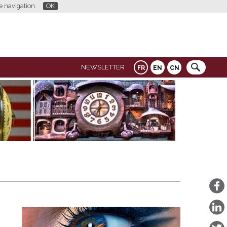
re navigation.
OK
NEWSLETTER
FR
EN
CN