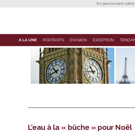
En poursuivant votre n
A LA UNE
PORTRAITS
EVASION
EXCEPTION
TENDA
L’eau à la « bûche » pour Noël