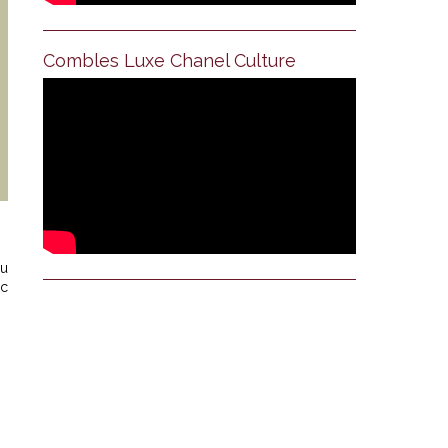
Combles Luxe Chanel Culture
au
ec