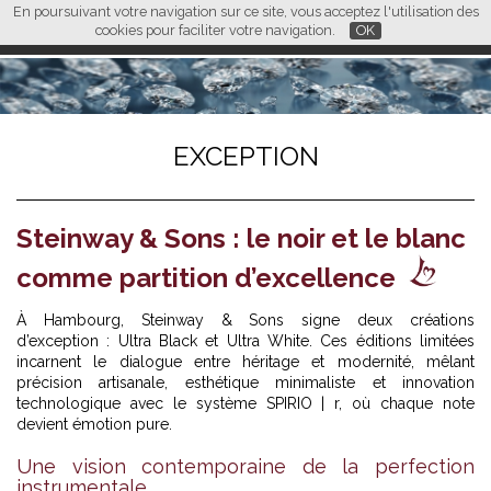
En poursuivant votre navigation sur ce site, vous acceptez l'utilisation des
L M
FR
EN
CN
cookies pour faciliter votre navigation.
OK
EXCEPTION
Steinway & Sons : le noir et le blanc
comme partition d’excellence
À Hambourg,
Steinway & Sons
signe deux créations
d’exception : Ultra Black et Ultra White. Ces éditions limitées
incarnent le dialogue entre héritage et modernité, mêlant
précision artisanale, esthétique minimaliste et innovation
technologique avec le système SPIRIO | r, où chaque note
devient émotion pure.
Une vision contemporaine de la perfection
instrumentale