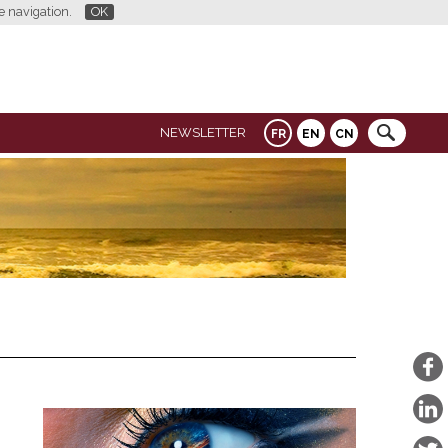
re navigation.
OK
NEWSLETTER
FR
EN
CN