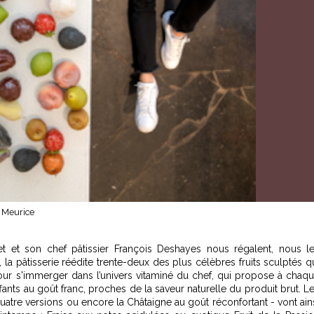
u Meurice
et et son chef pâtissier François Deshayes nous régalent, nous l
la pâtisserie réédite trente-deux des plus célèbres fruits sculptés q
pour s'immerger dans l’univers vitaminé du chef, qui propose à chaq
nts au goût franc, proches de la saveur naturelle du produit brut. L
atre versions ou encore la Châtaigne au goût réconfortant - vont ain