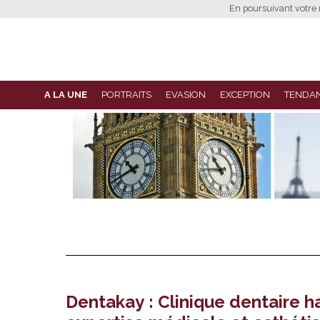
En poursuivant votre n
A LA UNE
PORTRAITS
EVASION
EXCEPTION
TENDA
Dentakay : Clinique dentaire 