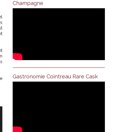
Champagne
el
es
st
nt
nt
en
ts
Gastronomie Cointreau Rare Cask
ue