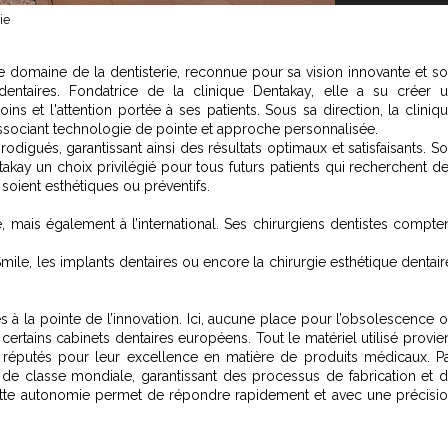
ie
 domaine de la dentisterie, reconnue pour sa vision innovante et s
ntaires. Fondatrice de la clinique Dentakay, elle a su créer 
ins et l'attention portée à ses patients. Sous sa direction, la cliniq
ssociant technologie de pointe et approche personnalisée.
igués, garantissant ainsi des résultats optimaux et satisfaisants. S
takay un choix privilégié pour tous futurs patients qui recherchent d
 soient esthétiques ou préventifs.
 mais également à l’international. Ses chirurgiens dentistes compte
ile, les implants dentaires ou encore la chirurgie esthétique dentair
s à la pointe de l’innovation. Ici, aucune place pour l’obsolescence 
rtains cabinets dentaires européens. Tout le matériel utilisé provie
réputés pour leur excellence en matière de produits médicaux. P
es de classe mondiale, garantissant des processus de fabrication et 
Cette autonomie permet de répondre rapidement et avec une précisi