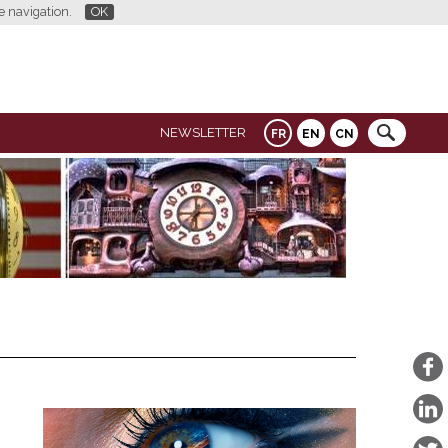
re navigation.
OK
NEWSLETTER
FR
EN
CN