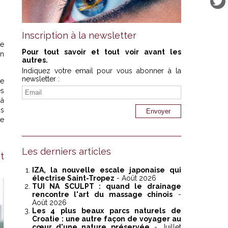
Inscription à la newsletter
de
Pour tout savoir et tout voir avant les
en
autres.
Indiquez votre email pour vous abonner à la
newsletter :
ce
es
 à
ns
de
Les derniers articles
t
IZA, la nouvelle escale japonaise qui
électrise Saint-Tropez
- Août 2026
TUI NA SCULPT : quand le drainage
rencontre l'art du massage chinois
-
Août 2026
Les 4 plus beaux parcs naturels de
Croatie : une autre façon de voyager au
cœur d'une nature préservée
- Juillet