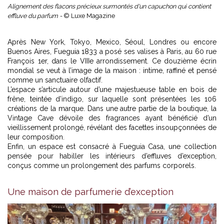
Alignement des flacons précieux surmontés d'un capuchon qui contient
effluve du parfum -
© Luxe Magazine
Après New York, Tokyo, Mexico, Séoul, Londres ou encore
Buenos Aires, Fueguia 1833 a posé ses valises à Paris, au 60 rue
François 1er, dans le VIIIe arrondissement. Ce douzième écrin
mondial se veut à l’image de la maison : intime, raffiné et pensé
comme un sanctuaire olfactif.
L’espace s’articule autour d’une majestueuse table en bois de
frêne, teintée d’indigo, sur laquelle sont présentées les 106
créations de la marque. Dans une autre partie de la boutique, la
Vintage Cave dévoile des fragrances ayant bénéficié d’un
vieillissement prolongé, révélant des facettes insoupçonnées de
leur composition.
Enfin, un espace est consacré à Fueguia Casa, une collection
pensée pour habiller les intérieurs d’effluves d’exception,
conçus comme un prolongement des parfums corporels.
Une maison de parfumerie d’exception