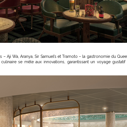
s – Aji Wa, Aranya, Sir Samuel’s et Tramoto – la gastronomie du Que
té culinaire se mêle aux innovations, garantissant un voyage gustatif