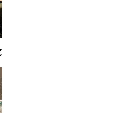
en
 à