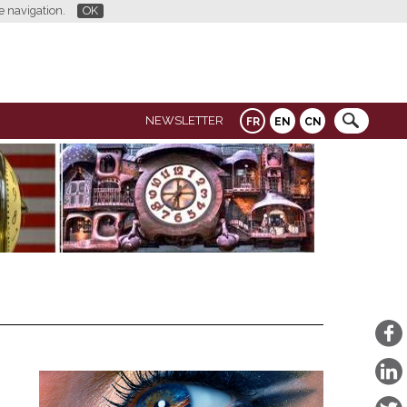
re navigation.
OK
NEWSLETTER
FR
EN
CN