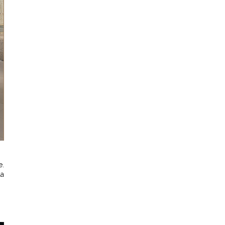
e.
la