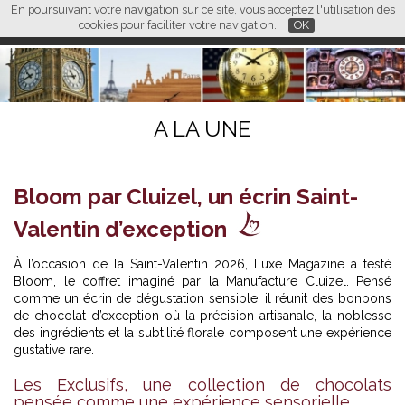
En poursuivant votre navigation sur ce site, vous acceptez l'utilisation des
L M
FR
EN
CN
cookies pour faciliter votre navigation.
OK
A LA UNE
Bloom par Cluizel, un écrin Saint-
Valentin d’exception
À l’occasion de la Saint-Valentin 2026, Luxe Magazine a testé
Bloom, le coffret imaginé par la Manufacture Cluizel. Pensé
comme un écrin de dégustation sensible, il réunit des bonbons
de chocolat d’exception où la précision artisanale, la noblesse
des ingrédients et la subtilité florale composent une expérience
gustative rare.
Les Exclusifs, une collection de chocolats
pensée comme une expérience sensorielle