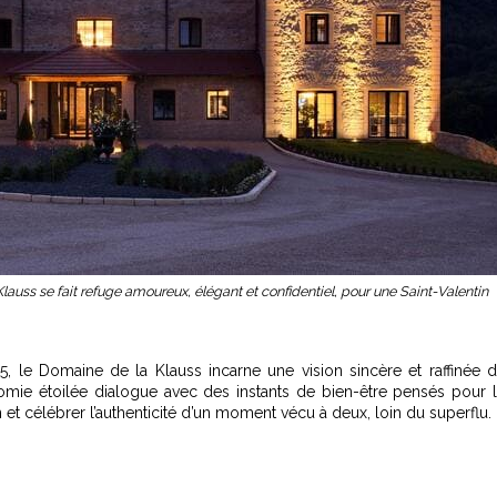
auss se fait refuge amoureux, élégant et confidentiel, pour une Saint-Valentin
le Domaine de la Klauss incarne une vision sincère et raffinée 
nomie étoilée dialogue avec des instants de bien-être pensés pour 
 et célébrer l’authenticité d’un moment vécu à deux, loin du superflu.