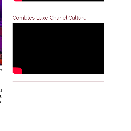
Combles Luxe Chanel Culture
n
et
du
ne