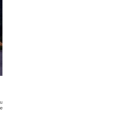
du
le