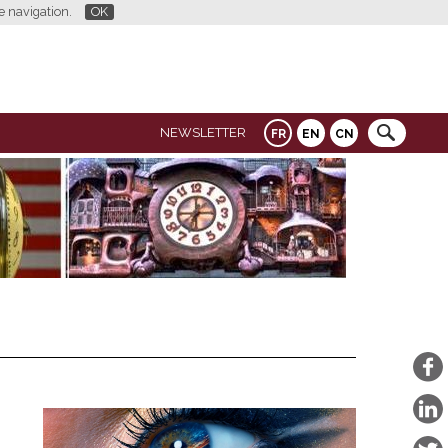
re navigation.
OK
NEWSLETTER
FR
EN
CN