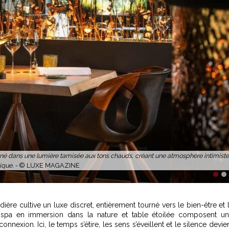
né dans une lumière tamisée aux tons chauds, créant une atmosphère intimiste
ique. -
© LUXE MAGAZINE
1
2
ère cultive un luxe discret, entièrement tourné vers le bien-être et 
êt, spa en immersion dans la nature et table étoilée composent u
nnexion. Ici, le temps s’étire, les sens s’éveillent et le silence devie