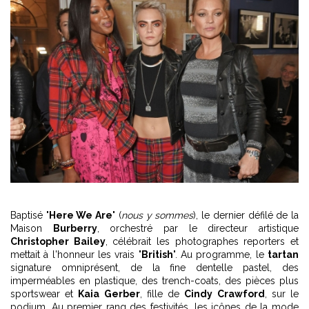
Baptisé "
Here We Are
" (
nous y sommes
), le dernier défilé de la
Maison
Burberry
, orchestré par le directeur artistique
Christopher Bailey
, célébrait les photographes reporters et
mettait à l'honneur les vrais "
British
". Au programme, le
tartan
signature omniprésent, de la fine dentelle pastel, des
imperméables en plastique, des trench-coats, des pièces plus
sportswear et
Kaia Gerber
, fille de
Cindy Crawford
, sur le
podium. Au premier rang des festivités, les icônes de la mode