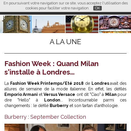
En poursuivant votre navigation sur ce site, vous acceptez l'utilisation des
L M
FR
EN
CN
cookies pour faciliter votre navigation.
OK
A LA UNE
Fashion Week : Quand Milan
s'installe à Londres...
La
Fashion Week Printemps/Eté 2018
de
Londres
avait des
allures de semaine de la mode italienne. En effet, les défilés
Emporio Armani
et
Versus Versace
ont dit "Ciao" à
Milan
pour
dire "Hello" à
London
... Incontournable parmi ces
changements : le défilé
Burberry
et son tartan d'anthologie.
Burberry : September Collection