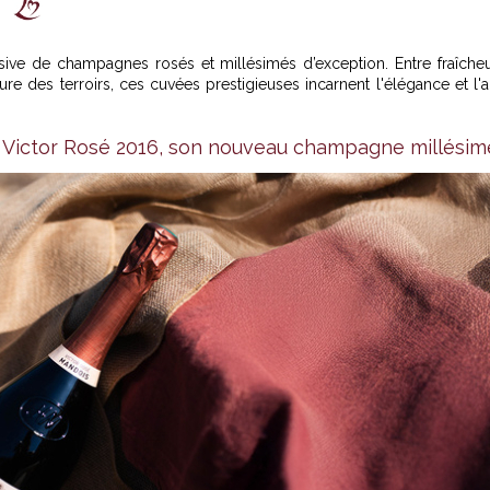
usive de champagnes rosés et millésimés d’exception. Entre fraîche
re des terroirs, ces cuvées prestigieuses incarnent l'élégance et l'a
 Victor Rosé 2016, son nouveau champagne millésim