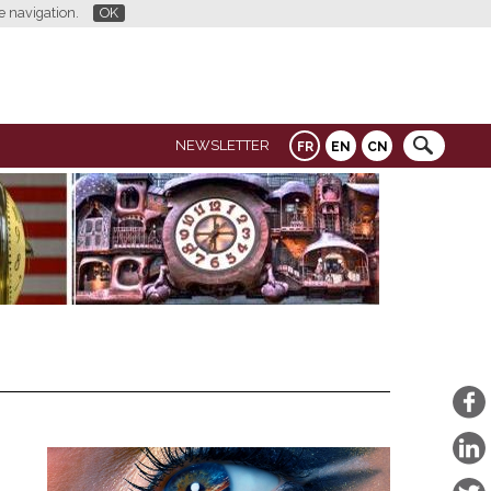
re navigation.
OK
NEWSLETTER
FR
EN
CN