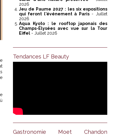
2026
Jeu de Paume 2027 : les six expositions
qui feront l'événement à Paris
- Juillet
2026
Aqua Kyoto : le rooftop japonais des
Champs-Élysées avec vue sur la Tour
Eiffel
- Juillet 2026
Tendances LF Beauty
le
at
ts
ge
ie
où
Gastronomie Moet Chandon