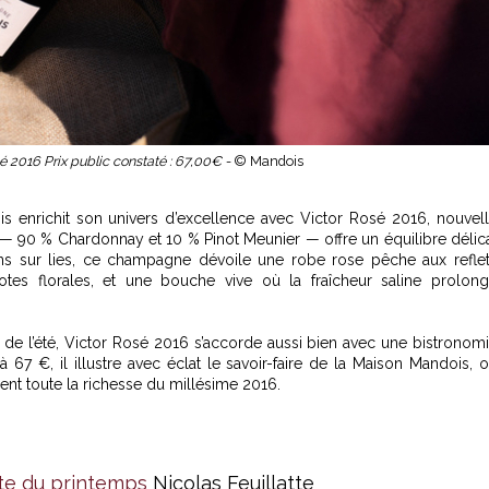
é 2016 Prix public constaté : 67,00€ -
© Mandois
is
enrichit son univers d’excellence avec Victor Rosé 2016, nouvel
 — 90 % Chardonnay et 10 % Pinot Meunier — offre un équilibre délic
 ans sur lies, ce champagne dévoile une robe rose pêche aux refle
otes florales, et une bouche vive où la fraîcheur saline prolon
e l’été, Victor Rosé 2016 s’accorde aussi bien avec une bistronom
 67 €, il illustre avec éclat le savoir-faire de la Maison Mandois, 
lent toute la richesse du millésime 2016.
nte du printemps
Nicolas Feuillatte