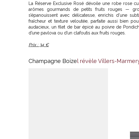
La Réserve Exclusive Rosé dévoile une robe rose cui
arômes gourmands de petits fruits rouges — grose
s’épanouissent avec délicatesse, enrichis d'une subt
fraîcheur et texture veloutée, parfaite aussi bien
audacieux, un filet de bar épicé au poivre de Pondich
d’une pavlova ou d’un clafoutis aux fruits rouges.
Prix : 34 €
Champagne Boize
l révèle Villers-Marmery