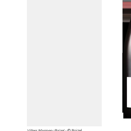
Villers Marmery Boizel -
© Boizel