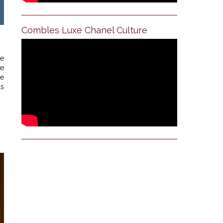
Combles Luxe Chanel Culture
be
re
ne
ls