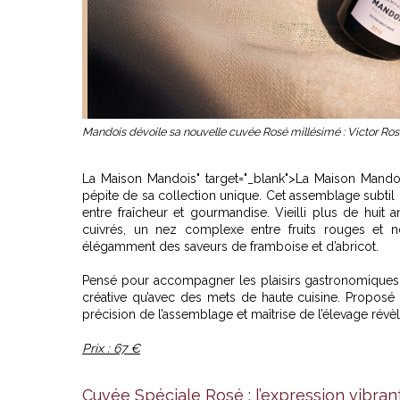
Mandois dévoile sa nouvelle cuvée Rosé millésimé : Victor Ros
La Maison Mandois
" target="_blank">
La Maison Mando
pépite de sa collection unique. Cet assemblage subtil
entre fraîcheur et gourmandise. Vieilli plus de huit
cuivrés, un nez complexe entre fruits rouges et n
élégamment des saveurs de framboise et d’abricot.
Pensé pour accompagner les plaisirs gastronomiques d
créative qu’avec des mets de haute cuisine. Proposé à
précision de l’assemblage et maîtrise de l’élevage révè
Prix : 67 €
Cuvée Spéciale Rosé : l’expression vibra