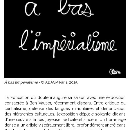
À bas l’impérialisme -
© ADAGP, Paris, 2025.
La Fondation du doute inaugure sa saison avec une exposition
consacrée à Ben Vautier, récemment disparu. Entre critique du
centralisme, défense des langues minoritaires et dénonciation
des hiérarchies culturelles, l’exposition déploie soixante-dix ans
d’une œuvre à la fois joyeuse, radicale et sincère. Un hommage
dense à un artiste viscéralement libre, profondément ancré dans