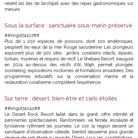
relient les îles de l’archipel, avec des repas gastronomiques sur
mesure.
Sous la surface : sanctuaire sous-marin préservé
##imgid74107##
Plus de 1 200 espèces de poissons, dont 100 endémiques,
peuplent les eaux de la mer Rouge saoudienne. Les plongeurs
explorent plus de 500 sites : jardins coralliens intacts, épaves,
tortues, murènes et requins de récif. Le Shebara Resort, inauguré
en 2024 au-dessus des récifs d’Al Wajh, permet plongée,
snorkeling, explorations nocturnes et formations encadrées. Des
programmes éducatifs sur la conservation marine et la
restauration corallienne complètent l’expérience.
Sur terre : désert, bien-être et ciels étoilés
##imgid74042##
Le Desert Rock Resort taillé dans le granit, offre intimité et
panoramas spectaculaires.
Randonnées, via ferrata, escalade et
tyrolienne rythment les journées. Le soir, la région devient un
sanctuaire d’observation céleste, bientôt deuxième plus grande
réserve de ciel étoilé au monde. Dîners sous les constellations,