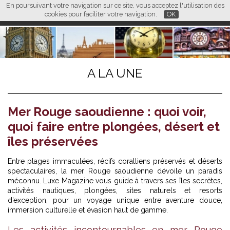
En poursuivant votre navigation sur ce site, vous acceptez l'utilisation des
L M
FR
EN
CN
cookies pour faciliter votre navigation.
OK
A LA UNE
Mer Rouge saoudienne : quoi voir,
quoi faire entre plongées, désert et
îles préservées
Entre plages immaculées, récifs coralliens préservés et déserts
spectaculaires, la mer Rouge saoudienne dévoile un paradis
méconnu. Luxe Magazine vous guide à travers ses îles secrètes,
activités nautiques, plongées, sites naturels et resorts
d’exception, pour un voyage unique entre aventure douce,
immersion culturelle et évasion haut de gamme.
Les activités incontournables en mer Rouge