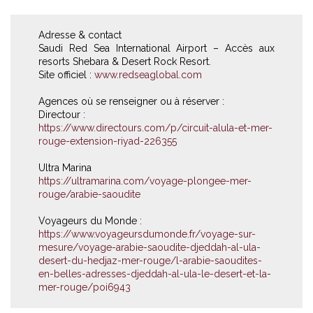
Adresse & contact
Saudi Red Sea International Airport – Accès aux
resorts Shebara & Desert Rock Resort.
Site officiel :
www.redseaglobal.com
Agences où se renseigner ou à réserver :
Directour :
https://www.directours.com/p/circuit-alula-et-mer-
rouge-extension-riyad-226355
Ultra Marina
https://ultramarina.com/voyage-plongee-mer-
rouge/arabie-saoudite
Voyageurs du Monde :
https://www.voyageursdumonde.fr/voyage-sur-
mesure/voyage-arabie-saoudite-djeddah-al-ula-
desert-du-hedjaz-mer-rouge/l-arabie-saoudites-
en-belles-adresses-djeddah-al-ula-le-desert-et-la-
mer-rouge/poi6943