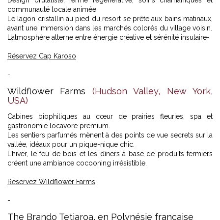
Design brutaliste, ferme régénérative, soins chamaniques et
communauté locale animée.
Le lagon cristallin au pied du resort se prête aux bains matinaux,
avant une immersion dans les marchés colorés du village voisin.
L’atmosphère alterne entre énergie créative et sérénité insulaire-
Réservez Cap Karoso
-
Wildflower Farms
(Hudson Valley, New York,
USA)
Cabines biophiliques au cœur de prairies fleuries, spa et
gastronomie locavore premium.
Les sentiers parfumés mènent à des points de vue secrets sur la
vallée, idéaux pour un pique-nique chic.
L’hiver, le feu de bois et les dîners à base de produits fermiers
créent une ambiance cocooning irrésistible.
Réservez Wildflower Farms
-
The Brando Tetiaroa, en Polynésie française