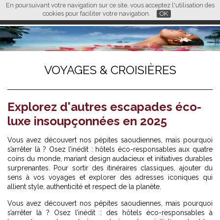
En poursuivant votre navigation sur ce site, vous acceptez l'utilisation des
L M
FR
EN
CN
cookies pour faciliter votre navigation.
OK
VOYAGES & CROISIÈRES
Explorez d'autres escapades éco-
luxe insoupçonnées en 2025
Vous avez découvert nos pépites saoudiennes, mais pourquoi
s’arrêter là ? Osez l’inédit : hôtels éco-responsables aux quatre
coins du monde, mariant design audacieux et initiatives durables
surprenantes. Pour sortir des itinéraires classiques, ajouter du
sens à vos voyages et explorer des adresses iconiques qui
allient style, authenticité et respect de la planète.
Vous avez découvert nos pépites saoudiennes, mais pourquoi
s’arrêter là ? Osez l’inédit : des hôtels éco-responsables à