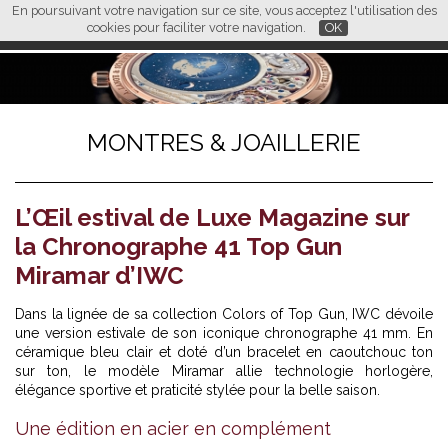
En poursuivant votre navigation sur ce site, vous acceptez l'utilisation des
L M
FR
EN
CN
cookies pour faciliter votre navigation.
OK
MONTRES & JOAILLERIE
L’Œil estival de Luxe Magazine sur
la Chronographe 41 Top Gun
Miramar d’IWC
Dans la lignée de sa collection Colors of Top Gun, IWC dévoile
une version estivale de son iconique chronographe 41 mm. En
céramique bleu clair et doté d’un bracelet en caoutchouc ton
sur ton, le modèle Miramar allie technologie horlogère,
élégance sportive et praticité stylée pour la belle saison.
Une édition en acier en complément