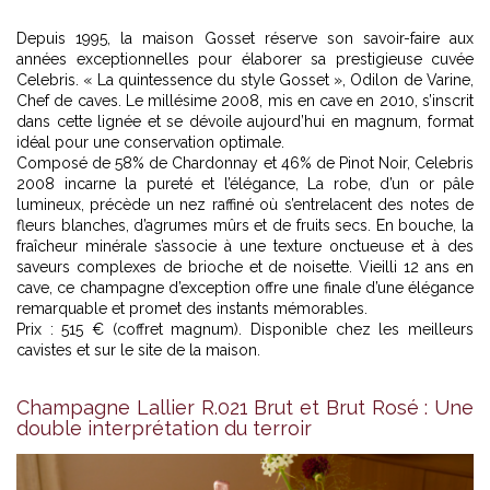
Depuis 1995, la maison Gosset réserve son savoir-faire aux
années exceptionnelles pour élaborer sa prestigieuse cuvée
Celebris. « La quintessence du style Gosset », Odilon de Varine,
Chef de caves. Le millésime 2008, mis en cave en 2010, s’inscrit
dans cette lignée et se dévoile aujourd’hui en magnum, format
idéal pour une conservation optimale.
Composé de 58% de Chardonnay et 46% de Pinot Noir, Celebris
2008 incarne la pureté et l’élégance, La robe, d’un or pâle
lumineux, précède un nez raffiné où s’entrelacent des notes de
fleurs blanches, d’agrumes mûrs et de fruits secs. En bouche, la
fraîcheur minérale s’associe à une texture onctueuse et à des
saveurs complexes de brioche et de noisette. Vieilli 12 ans en
cave, ce champagne d’exception offre une finale d’une élégance
remarquable et promet des instants mémorables.
Prix : 515 € (coffret magnum). Disponible chez les meilleurs
cavistes et sur le site de la maison.
Champagne Lallier R.021 Brut et Brut Rosé : Une
double interprétation du terroir