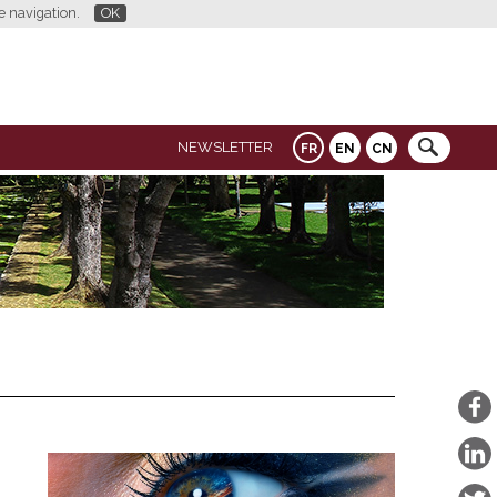
re navigation.
OK
NEWSLETTER
FR
EN
CN