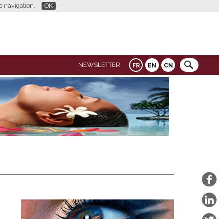
re navigation.
OK
NEWSLETTER
FR
EN
CN