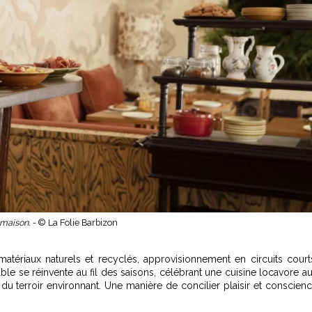
 maison. -
© La Folie Barbizon
atériaux naturels et recyclés, approvisionnement en circuits court
ble se réinvente au fil des saisons, célébrant une cuisine locavore a
e du terroir environnant. Une manière de concilier plaisir et conscien