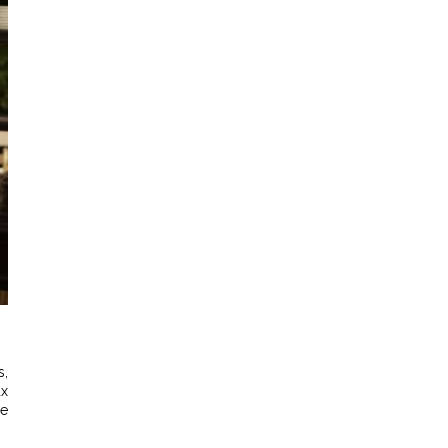
s,
ux
ce