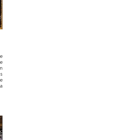
ue
ne
un
ns
le
la