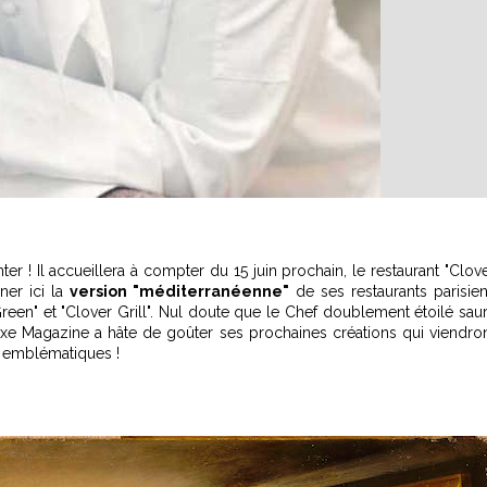
er ! Il accueillera à compter du 15 juin prochain, le restaurant "Clov
ner ici la
version "méditerranéenne"
de ses restaurants parisie
een" et "Clover Grill". Nul doute que le Chef doublement étoilé sau
Luxe Magazine a hâte de goûter ses prochaines créations qui viendro
s emblématiques !