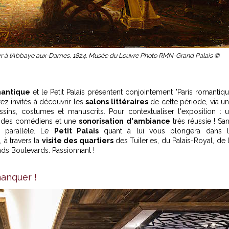
r à l’Abbaye aux-Dames, 1824. Musée du Louvre Photo RMN-Grand Palais ©
mantique
et le Petit Palais présentent conjointement "Paris romantiq
ez invités à découvrir les
salons littéraires
de cette période, via u
ssins, costumes et manuscrits. Pour contextualiser l'exposition : 
ar des comédiens et une
sonorisation d'ambiance
très réussie ! Sa
parallèle. Le
Petit Palais
quant à lui vous plongera dans 
 à travers la
visite des quartiers
des Tuileries, du Palais-Royal, de 
ds Boulevards. Passionnant !
manquer !