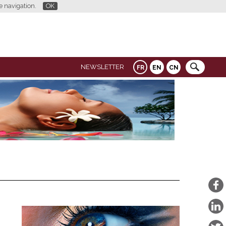
re navigation.
OK
NEWSLETTER
FR
EN
CN