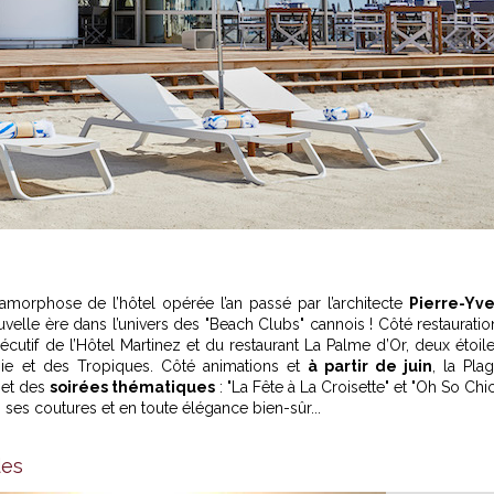
amorphose de l’hôtel opérée l’an passé par l’architecte
Pierre-Yv
velle ère dans l’univers des "Beach Clubs" cannois ! Côté restauratio
xécutif de l’Hôtel Martinez et du restaurant La Palme d’Or, deux étoil
sie et des Tropiques. Côté animations et
à partir de juin
, la Pla
 et des
soirées thématiques
: "La Fête à La Croisette" et "Oh So Chic
 ses coutures et en toute élégance bien-sûr...
des