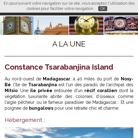
En poursuivant votre navigation sur ce site, vous acceptez l'utilisation des
L M
FR
EN
CN
cookies pour faciliter votre navigation.
OK
A LA UNE
Constance Tsarabanjina Island
Au nord-ouest de
Madagascar
, à 40 miles du port de
Nosy-
Bé
, l'île de
Tsarabanjina
est l'un des paradis de l'archipel des
Mitsio
. Une
île privée
entourée d'un
récif corallien
dont la
végétation luxuriante abrite des colonies d'oiseaux comme
l'aigle pêcheur ou le fameux paradisier de Madagascar... Et une
poignée de
bungalows
pour une retraite chic et charme.
Hébergement :