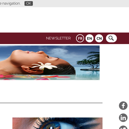
re navigation.
OK
NEWSLETTER
FR
EN
CN