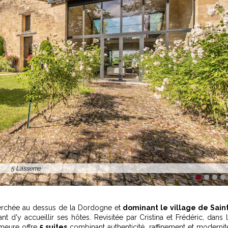
5 Lasserre
1
2
3
4
perchée au dessus de la Dordogne et
dominant le village de Sain
ant d'y accueillir ses hôtes. Revisitée par Cristina et Frédéric, dans 
emeure offre
5 suites
combinant authenticité, raffinement et modernit