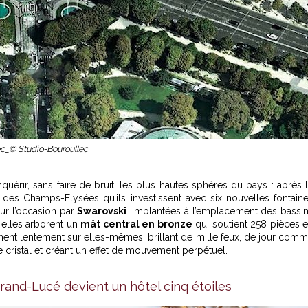
c_© Studio-Bouroullec
uérir, sans faire de bruit, les plus hautes sphères du pays : après 
r des Champs-Elysées qu’ils investissent avec six nouvelles fontain
r l’occasion par
Swarovski
. Implantées à l’emplacement des bassi
elles arborent un
mât central en bronze
qui soutient 258 pièces 
nent lentement sur elles-mêmes, brillant de mille feux, de jour com
le cristal et créant un effet de mouvement perpétuel.
Grand-Lucé devient un hôtel cinq étoiles