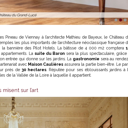
hâteau du Grand-Lucé
1
2
3
es Pineau de Viennay à l’architecte Mathieu de Bayeux, le Château 
exemples les plus importants de l’architecture néoclassique française 
s la bannière des Pilot Hotels. La bâtisse de 4 000 m2 comptera
 appartements. La
suite du Baron
sera la plus spectaculaire, grâce
son entrée qui donne sur les jardins. La
gastronomie
sera au rende
artenariat avec
Maison Caulières
assurera la partie bien-être. Le pa
sur près de
30 hectares
. Réputée pour ses éblouissants jardins à 
les de la
Vallée de la Loire
à laquelle il appartient.
misent sur l’art