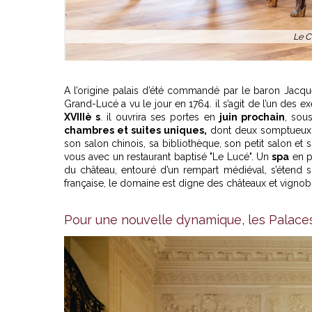
Le C
A l’origine palais d’été commandé par le baron Jacqu
Grand-Lucé a vu le jour en 1764. il s’agit de l’un des 
XVIIIè s
. il ouvrira ses portes en
juin prochain
, sou
chambres et suites uniques,
dont deux somptueux
son salon chinois, sa bibliothèque, son petit salon et 
vous avec un restaurant baptisé "Le Lucé". Un
spa
en p
du château, entouré d’un rempart médiéval, s’étend 
française, le domaine est digne des châteaux et vignob
Pour une nouvelle dynamique, les Palaces 