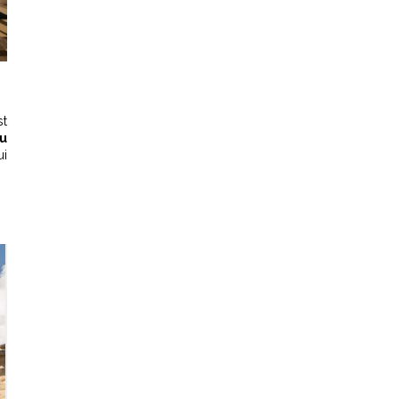
st
u
ui