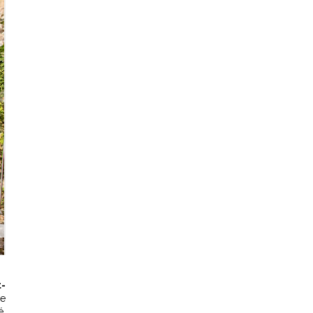
5 Lasserre
t-
le
é.