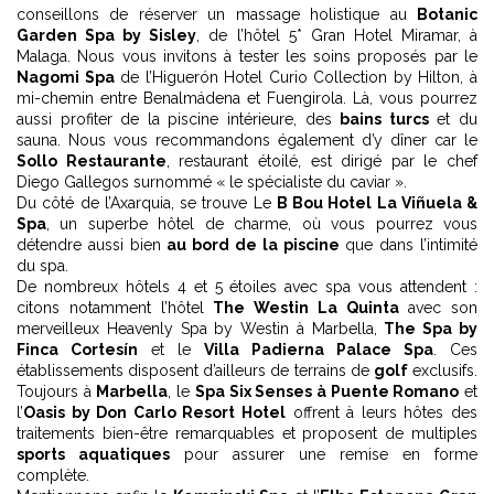
conseillons de réserver un massage holistique au
Botanic
Garden Spa by Sisley
, de l’hôtel 5* Gran Hotel Miramar, à
Malaga. Nous vous invitons à tester les soins proposés par le
Nagomi Spa
de l’Higuerón Hotel Curio Collection by Hilton, à
mi-chemin entre Benalmádena et Fuengirola. Là, vous pourrez
aussi profiter de la piscine intérieure, des
bains turcs
et du
sauna. Nous vous recommandons également d’y dîner car le
Sollo Restaurante
, restaurant étoilé, est dirigé par le chef
Diego Gallegos surnommé « le spécialiste du caviar ».
Du côté de l’Axarquia, se trouve Le
B Bou Hotel La Viñuela &
Spa
, un superbe hôtel de charme, où vous pourrez vous
détendre aussi bien
au bord de la piscine
que dans l’intimité
du spa.
De nombreux hôtels 4 et 5 étoiles avec spa vous attendent :
citons notamment l’hôtel
The Westin La Quinta
avec son
merveilleux Heavenly Spa by Westin à Marbella,
The Spa by
Finca Cortesín
et le
Villa Padierna Palace Spa
. Ces
établissements disposent d’ailleurs de terrains de
golf
exclusifs.
Toujours à
Marbella
, le
Spa Six Senses à Puente Romano
et
l’
Oasis by Don Carlo Resort Hotel
offrent à leurs hôtes des
traitements bien-être remarquables et proposent de multiples
sports aquatiques
pour assurer une remise en forme
complète.