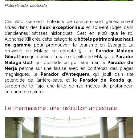
Hotel Parador de Ronda
Ces établissements hôteliers de caractère sont généralement
situés dans des
lieux exceptionnels
et souvent logés dans
d’anciennes bâtisses historiques. C’est en 1928 que le roi
Alphonse XIII créa cette catégorie d’
hôtels patrimoniaux haut
de gamme
pour promouvoir le tourisme en Espagne. La
province de Malaga en compte 5 : le
Parador Malaga
Gibralfaro
qui domine la baie et la ville de Málaga, le
Parador
Malaga Golf
qui possède un golf vue mer, le
Parador de
Nerja
perché sur une falaise avec en contrebas des plages
magnifiques, le
Parador d’Antequera
qui jouit d’un site
splendide de l’arrière-pays, et le
Parador de Ronda
qui
surplombe le Tajo, une faille de 120 mètres de profondeur,
entourée de nature.
Le thermalisme : une institution ancestrale