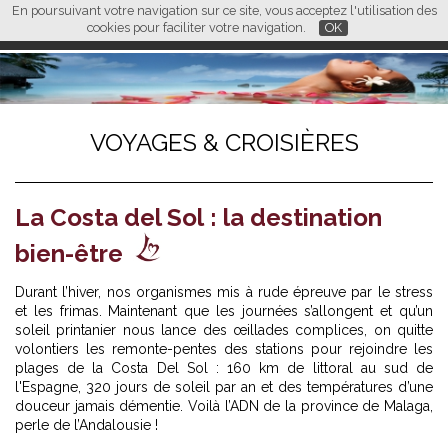
En poursuivant votre navigation sur ce site, vous acceptez l'utilisation des
L M
FR
EN
CN
cookies pour faciliter votre navigation.
OK
VOYAGES & CROISIÈRES
La Costa del Sol : la destination
bien-être
Durant l’hiver, nos organismes mis à rude épreuve par le stress
et les frimas. Maintenant que les journées s’allongent et qu’un
soleil printanier nous lance des œillades complices, on quitte
volontiers les remonte-pentes des stations pour rejoindre les
plages de la Costa Del Sol : 160 km de littoral au sud de
l'Espagne, 320 jours de soleil par an et des températures d’une
douceur jamais démentie. Voilà l’ADN de la province de Malaga,
perle de l’Andalousie !