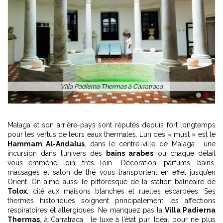
Villa Padierna Thermas à Carratraca
1
2
Malaga et son arrière-pays sont réputés depuis fort longtemps
pour les vertus de leurs eaux thermales. L’un des « must » est le
Hammam Al-Andalus
, dans le centre-ville de Malaga : une
incursion dans l’univers des
bains arabes
où chaque détail
vous emmène loin, très loin… Décoration, parfums, bains,
massages et salon de thé vous transportent en effet jusqu’en
Orient. On aime aussi le pittoresque de la station balnéaire de
Tolox
, cité aux maisons blanches et ruelles escarpées. Ses
thermes historiques soignent principalement les affections
respiratoires et allergiques. Ne manquez pas la
Villa Padierna
Thermas
, à Carratraca : le luxe à l’état pur. Idéal pour ne plus